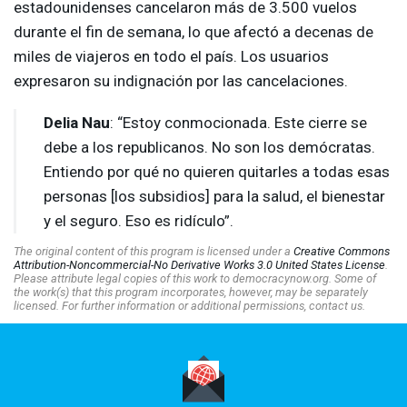
estadounidenses cancelaron más de 3.500 vuelos
durante el fin de semana, lo que afectó a decenas de
miles de viajeros en todo el país. Los usuarios
expresaron su indignación por las cancelaciones.
Delia Nau
: “Estoy conmocionada. Este cierre se
debe a los republicanos. No son los demócratas.
Entiendo por qué no quieren quitarles a todas esas
personas [los subsidios] para la salud, el bienestar
y el seguro. Eso es ridículo”.
The original content of this program is licensed under a
Creative Commons
Attribution-Noncommercial-No Derivative Works 3.0 United States License
.
Please attribute legal copies of this work to democracynow.org. Some of
the work(s) that this program incorporates, however, may be separately
licensed. For further information or additional permissions, contact us.