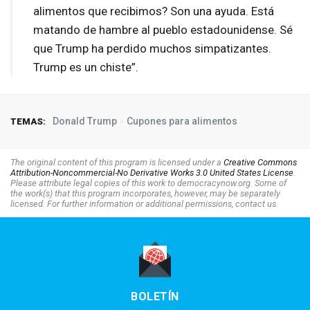
alimentos que recibimos? Son una ayuda. Está
matando de hambre al pueblo estadounidense. Sé
que Trump ha perdido muchos simpatizantes.
Trump es un chiste”.
Donald Trump
Cupones para alimentos
TEMAS:
The original content of this program is licensed under a
Creative Commons
Attribution-Noncommercial-No Derivative Works 3.0 United States License
.
Please attribute legal copies of this work to democracynow.org. Some of
the work(s) that this program incorporates, however, may be separately
licensed. For further information or additional permissions, contact us.
BOLETÍN