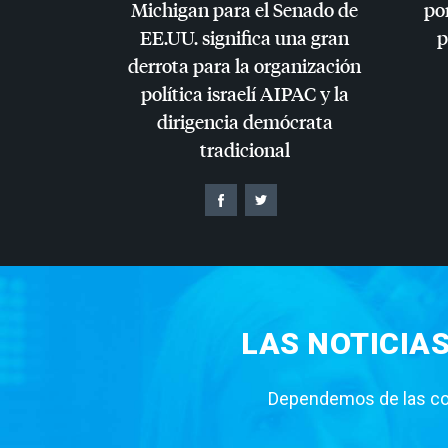
Michigan para el Senado de
por
EE.UU. significa una gran
p
derrota para la organización
política israelí
AIPAC
y la
dirigencia demócrata
tradicional
LAS NOTICIA
Dependemos de las con