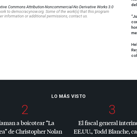
del
ative Commons Attribution-Noncommercial-No Derivative Works 3.0
s work to democracynow.org. Some of the work(s) that this program
er information or additional permissions, contact us.
“Ju
com
hom
me
Hel
Rey
col
LO MÁS VISTO
2
3
laman a boicotear “La
El fiscal general interin
ea” de Christopher Nolan
EE.UU., Todd Blanche, c