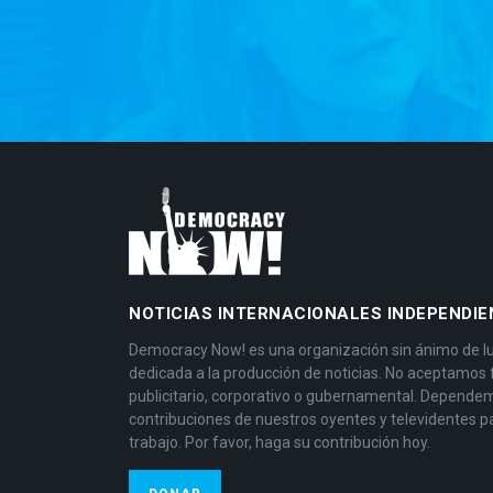
NOTICIAS INTERNACIONALES INDEPENDIE
Democracy Now! es una organización sin ánimo de l
dedicada a la producción de noticias. No aceptamos
publicitario, corporativo o gubernamental. Depende
contribuciones de nuestros oyentes y televidentes p
trabajo. Por favor, haga su contribución hoy.