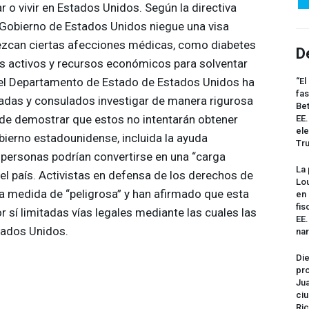
r o vivir en Estados Unidos. Según la directiva
l Gobierno de Estados Unidos niegue una visa
zcan ciertas afecciones médicas, como diabetes
D
os activos y recursos económicos para solventar
 el Departamento de Estado de Estados Unidos ha
“El
fas
adas y consulados investigar de manera rigurosa
Bet
in de demostrar que estos no intentarán obtener
EE.
ele
bierno estadounidense, incluida la ayuda
Tr
 personas podrían convertirse en una “carga
La 
del país. Activistas en defensa de los derechos de
Lou
la medida de “peligrosa” y han afirmado que esta
en 
fis
r sí limitadas vías legales mediante las cuales las
EE
tados Unidos.
na
Die
pro
Jua
ciu
Ric