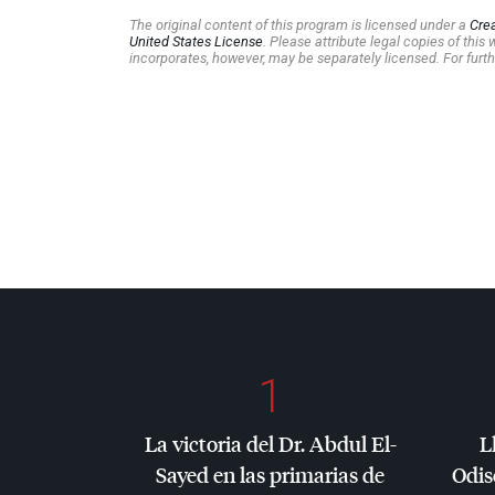
The original content of this program is licensed under a
Cre
United States License
. Please attribute legal copies of thi
incorporates, however, may be separately licensed. For furth
1
La victoria del Dr. Abdul El-
L
Sayed en las primarias de
Odis