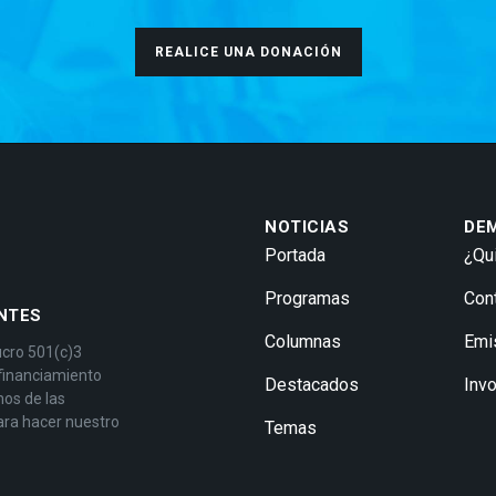
REALICE UNA DONACIÓN
NOTICIAS
DE
Portada
¿Qu
Programas
Con
NTES
Columnas
Emi
ucro 501(c)3
 financiamiento
Destacados
Inv
mos de las
ara hacer nuestro
Temas