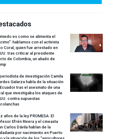
estacados
 miedo es como se alimenta el
cimo”: hablamos con el activista
o Coral, quien fue arrestado en
UU. tras criticar al presidente
cto de Colombia, un aliado de
ump
periodista de investigación Camila
rdes Galarza habla de la situación
Ecuador tras el asesinato de una
cal que investigaba los ataques de
.UU. contra supuestas
rcolanchas
z años de la ley
PROMESA
: El
fesor Efrén Rivera y el cineasta
n Carlos Dávila hablan de la
dadanía por nacimiento en Puerto
o y la situación de los “agricultores