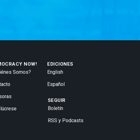
MOCRACY NOW!
EDICIONES
iénes Somos?
English
tacto
Español
soras
SEGUIR
Boletín
olúcrese
RSS y Podcasts