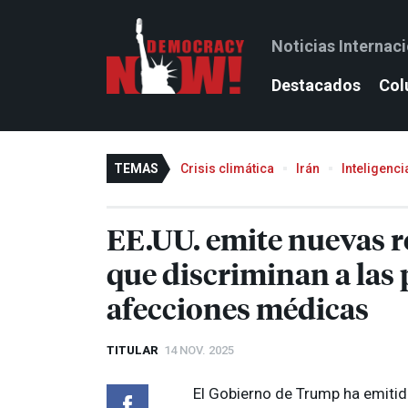
Noticias Internac
Destacados
Col
TEMAS
Crisis climática
Irán
Inteligencia
EE.UU. emite nuevas r
que discriminan a las 
afecciones médicas
TITULAR
14 NOV. 2025
El Gobierno de Trump ha emitid