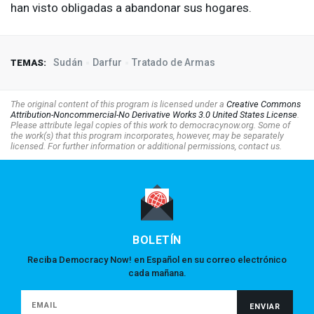
han visto obligadas a abandonar sus hogares.
Sudán
Darfur
Tratado de Armas
TEMAS:
The original content of this program is licensed under a
Creative Commons
Attribution-Noncommercial-No Derivative Works 3.0 United States License
.
Please attribute legal copies of this work to democracynow.org. Some of
the work(s) that this program incorporates, however, may be separately
licensed. For further information or additional permissions, contact us.
BOLETÍN
Reciba Democracy Now! en Español en su correo electrónico
cada mañana.