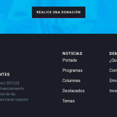
REALICE UNA DONACIÓN
NOTICIAS
DE
Portada
¿Qu
Programas
Con
NTES
Columnas
Emi
ucro 501(c)3
 financiamiento
Destacados
Inv
mos de las
ara hacer nuestro
Temas