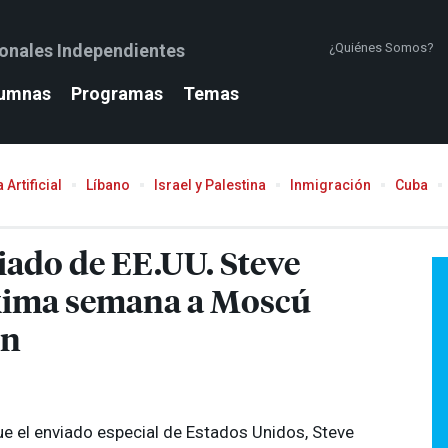
ionales Independientes
¿Quiénes Somos?
umnas
Programas
Temas
 Artificial
Líbano
Israel y Palestina
Inmigración
Cuba
iado de EE.UU. Steve
óxima semana a Moscú
in
ue el enviado especial de Estados Unidos, Steve