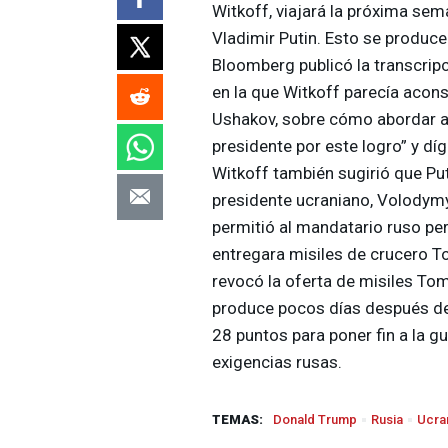
Witkoff, viajará la próxima se
Vladimir Putin. Esto se produc
Bloomberg publicó la transcrip
en la que Witkoff parecía aconse
Ushakov, sobre cómo abordar al 
presidente por este logro” y dí
Witkoff también sugirió que Puti
presidente ucraniano, Volodymyr
permitió al mandatario ruso p
entregara misiles de crucero T
revocó la oferta de misiles Tom
produce pocos días después de
28 puntos para poner fin a la g
exigencias rusas.
TEMAS:
Donald Trump
Rusia
Ucra