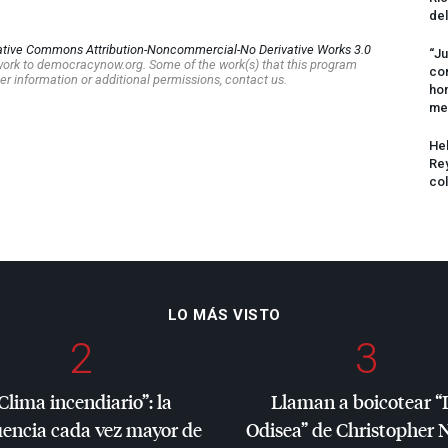
del
ative Commons Attribution-Noncommercial-No Derivative Works 3.0
“Ju
s work to democracynow.org. Some of the work(s) that this program
com
er information or additional permissions, contact us.
hom
me
Hel
Rey
col
LO MÁS VISTO
2
3
Clima incendiario”: la
Llaman a boicotear “
uencia cada vez mayor de
Odisea” de Christopher 