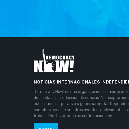
NOTICIAS INTERNACIONALES INDEPENDIE
Democracy Now! es una organización sin ánimo de l
dedicada a la producción de noticias. No aceptamos
publicitario, corporativo o gubernamental. Depende
contribuciones de nuestros oyentes y televidentes p
trabajo. Por favor, haga su contribución hoy.