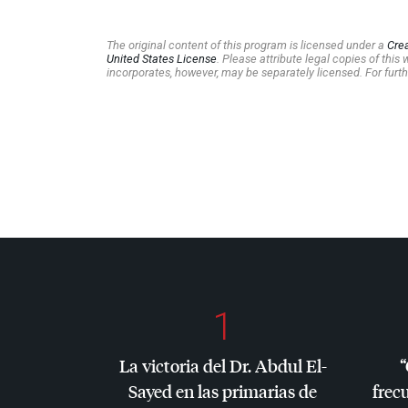
The original content of this program is licensed under a
Cre
United States License
. Please attribute legal copies of thi
incorporates, however, may be separately licensed. For furth
1
La victoria del Dr. Abdul El-
“
Sayed en las primarias de
frec