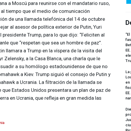
mana a Moscú para reunirse con el mandatario ruso,
e al tiempo que el medio de comunicación
ción de una llamada telefónica del 14 de octubre
D
jar al asesor de política exterior de Putin, Yuri
presidente Trump, para lo que dijo: “Feliciten al
“El
fas
ganle que “respetan que sea un hombre de paz”.
Bet
n llamara a Trump en la víspera de la visita del
EE.
ele
 Zelensky, a la Casa Blanca, una charla que le
Tr
ersuadir a su homólogo estadounidense de que no
La 
omahawk a Kiev. Trump siguió el consejo de Putin y
Lou
ahawk a Ucrania. La filtración de la llamada se
en 
fis
 que Estados Unidos presentara un plan de paz de
EE
uerra en Ucrania, que refleja en gran medida las
na
Die
pro
Jua
nia
ciu
Ric