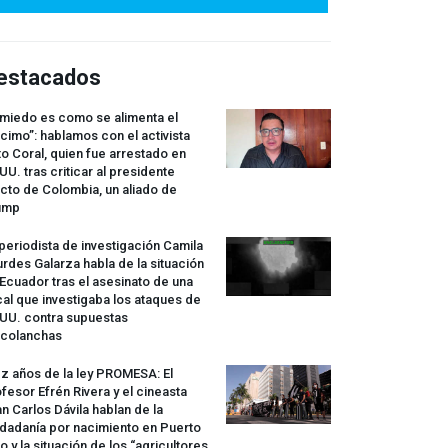
estacados
 miedo es como se alimenta el
cimo”: hablamos con el activista
o Coral, quien fue arrestado en
UU. tras criticar al presidente
cto de Colombia, un aliado de
ump
periodista de investigación Camila
rdes Galarza habla de la situación
Ecuador tras el asesinato de una
cal que investigaba los ataques de
.UU. contra supuestas
rcolanchas
z años de la ley
PROMESA
: El
fesor Efrén Rivera y el cineasta
n Carlos Dávila hablan de la
dadanía por nacimiento en Puerto
o y la situación de los “agricultores