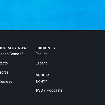
MOCRACY NOW!
EDICIONES
iénes Somos?
English
tacto
Español
soras
SEGUIR
Boletín
olúcrese
RSS y Podcasts