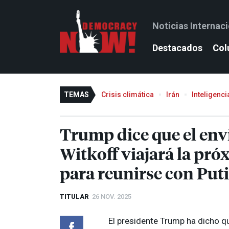
Noticias Internac
Destacados
Col
TEMAS
Crisis climática
Irán
Inteligencia
Trump dice que el env
Witkoff viajará la pr
para reunirse con Put
TITULAR
26 NOV. 2025
El presidente Trump ha dicho q