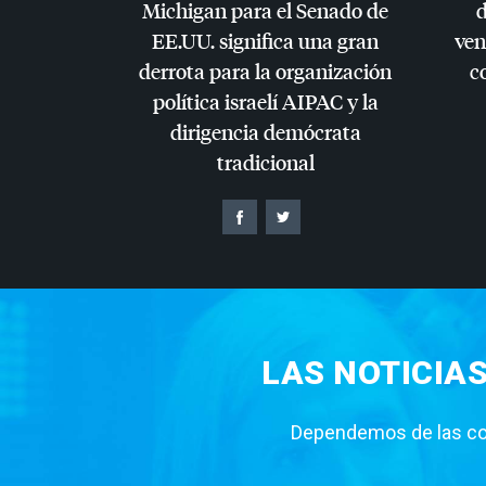
Michigan para el Senado de
d
EE.UU. significa una gran
ven
derrota para la organización
c
política israelí
AIPAC
y la
dirigencia demócrata
tradicional
LAS NOTICIA
Dependemos de las con