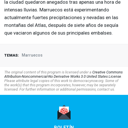
la ciudad quedaron anegados tras apenas una hora de
intensas lluvias. Marruecos está experimentando
actualmente fuertes precipitaciones y nevadas en las
montañas del Atlas, después de siete años de sequía
que vaciaron algunos de sus principales embalses.
Marruecos
TEMAS:
The original content of this program is licensed under a
Creative Commons
Attribution-Noncommercial-No Derivative Works 3.0 United States License
.
Please attribute legal copies of this work to democracynow.org. Some of
the work(s) that this program incorporates, however, may be separately
licensed. For further information or additional permissions, contact us.
BOLETÍN