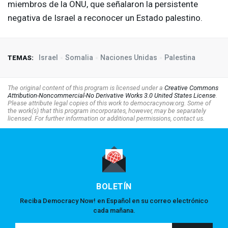
miembros de la
ONU
, que señalaron la persistente
negativa de Israel a reconocer un Estado palestino.
Israel
Somalia
Naciones Unidas
Palestina
TEMAS:
The original content of this program is licensed under a
Creative Commons
Attribution-Noncommercial-No Derivative Works 3.0 United States License
.
Please attribute legal copies of this work to democracynow.org. Some of
the work(s) that this program incorporates, however, may be separately
licensed. For further information or additional permissions, contact us.
BOLETÍN
Reciba Democracy Now! en Español en su correo electrónico
cada mañana.