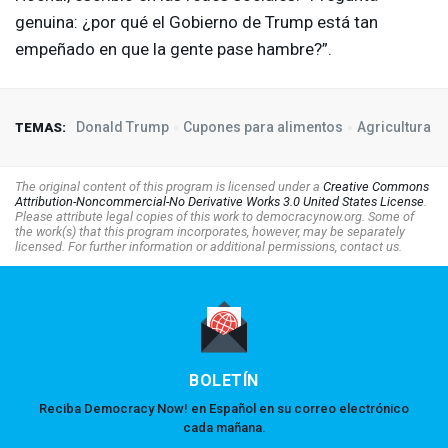
genuina: ¿por qué el Gobierno de Trump está tan
empeñado en que la gente pase hambre?”.
Donald Trump
Cupones para alimentos
Agricultura
TEMAS:
The original content of this program is licensed under a
Creative Commons
Attribution-Noncommercial-No Derivative Works 3.0 United States License
.
Please attribute legal copies of this work to democracynow.org. Some of
the work(s) that this program incorporates, however, may be separately
licensed. For further information or additional permissions, contact us.
BOLETÍN
Reciba Democracy Now! en Español en su correo electrónico
cada mañana.