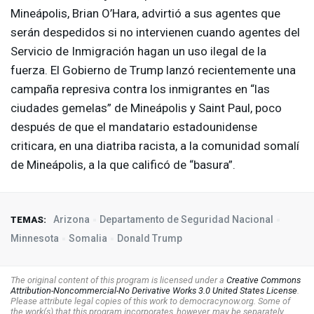
Mineápolis, Brian O’Hara, advirtió a sus agentes que
serán despedidos si no intervienen cuando agentes del
Servicio de Inmigración hagan un uso ilegal de la
fuerza. El Gobierno de Trump lanzó recientemente una
campaña represiva contra los inmigrantes en “las
ciudades gemelas” de Mineápolis y Saint Paul, poco
después de que el mandatario estadounidense
criticara, en una diatriba racista, a la comunidad somalí
de Mineápolis, a la que calificó de “basura”.
Arizona
Departamento de Seguridad Nacional
TEMAS:
Minnesota
Somalia
Donald Trump
The original content of this program is licensed under a
Creative Commons
Attribution-Noncommercial-No Derivative Works 3.0 United States License
.
Please attribute legal copies of this work to democracynow.org. Some of
the work(s) that this program incorporates, however, may be separately