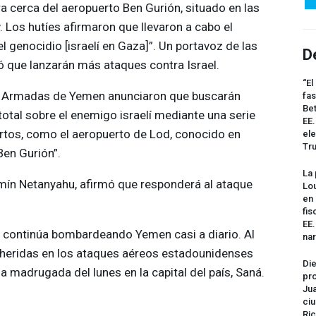
a cerca del aeropuerto Ben Gurión, situado en las
. Los hutíes afirmaron que llevaron a cabo el
l genocidio [israelí en Gaza]”. Un portavoz de las
D
 que lanzarán más ataques contra Israel.
“El
s Armadas de Yemen anunciaron que buscarán
fas
Bet
otal sobre el enemigo israelí mediante una serie
EE.
rtos, como el aeropuerto de Lod, conocido en
ele
Tr
Ben Gurión”.
La 
jamín Netanyahu, afirmó que responderá al ataque
Lou
en 
fis
EE
 continúa bombardeando Yemen casi a diario. Al
na
heridas en los ataques aéreos estadounidenses
Die
a madrugada del lunes en la capital del país, Saná.
pro
Jua
ciu
Ric