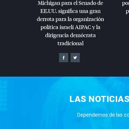
Michigan para el Senado de
por
EE.UU. significa una gran
p
derrota para la organización
política israelí
AIPAC
y la
dirigencia demócrata
tradicional
LAS NOTICIA
Dependemos de las con