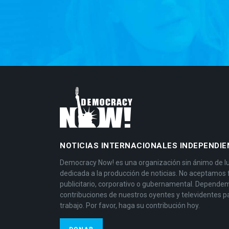
NOTICIAS INTERNACIONALES INDEPENDIE
Democracy Now! es una organización sin ánimo de l
dedicada a la producción de noticias. No aceptamos
publicitario, corporativo o gubernamental. Depende
contribuciones de nuestros oyentes y televidentes p
trabajo. Por favor, haga su contribución hoy.