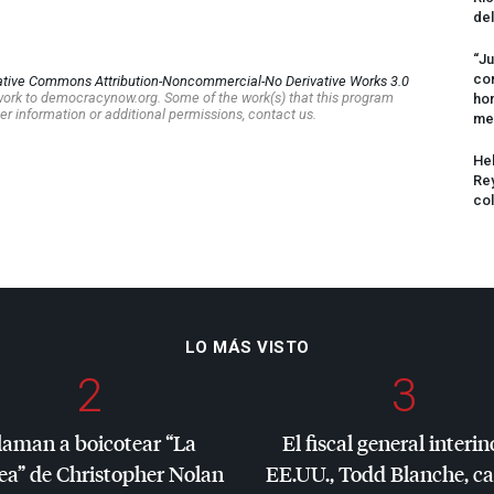
del
“Ju
com
ative Commons Attribution-Noncommercial-No Derivative Works 3.0
s work to democracynow.org. Some of the work(s) that this program
hom
er information or additional permissions, contact us.
me
Hel
Rey
col
LO MÁS VISTO
2
3
laman a boicotear “La
El fiscal general interin
ea” de Christopher Nolan
EE.UU., Todd Blanche, c