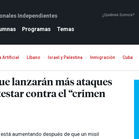
ionales Independientes
¿Quiénes Somos?
umnas
Programas
Temas
 Artificial
Líbano
Israel y Palestina
Inmigración
Cuba
ue lanzarán más ataques
testar contra el “crimen
n está aumentando después de que un misil