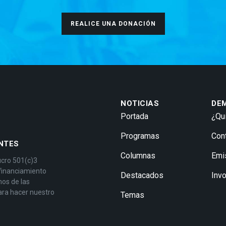
REALICE UNA DONACIÓN
NOTICIAS
DE
Portada
¿Qu
Programas
Con
NTES
Columnas
Emi
ucro 501(c)3
 financiamiento
Destacados
Inv
mos de las
ara hacer nuestro
Temas