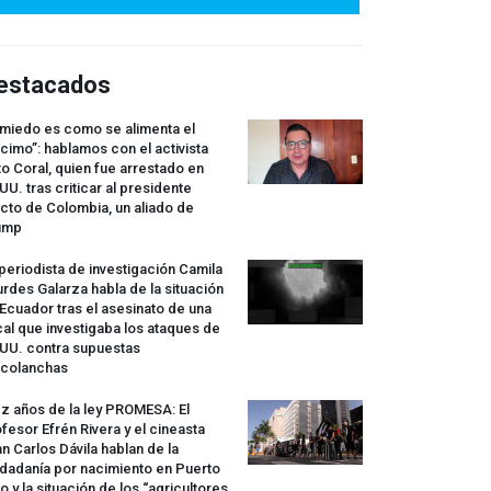
estacados
 miedo es como se alimenta el
cimo”: hablamos con el activista
o Coral, quien fue arrestado en
UU. tras criticar al presidente
cto de Colombia, un aliado de
ump
periodista de investigación Camila
rdes Galarza habla de la situación
Ecuador tras el asesinato de una
cal que investigaba los ataques de
.UU. contra supuestas
rcolanchas
z años de la ley
PROMESA
: El
fesor Efrén Rivera y el cineasta
n Carlos Dávila hablan de la
dadanía por nacimiento en Puerto
o y la situación de los “agricultores