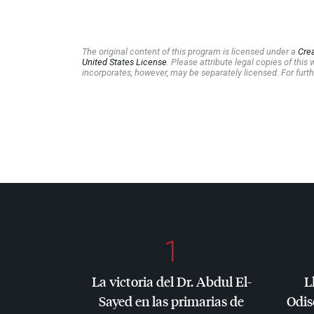
The original content of this program is licensed under a
Cre
United States License
. Please attribute legal copies of thi
incorporates, however, may be separately licensed. For furth
1
La victoria del Dr. Abdul El-
L
Sayed en las primarias de
Odis