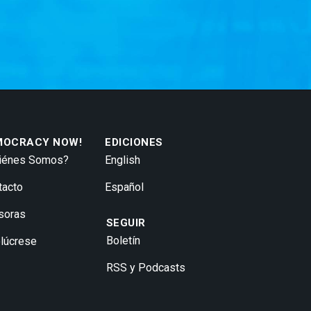
MOCRACY NOW!
EDICIONES
iénes Somos?
English
tacto
Español
soras
SEGUIR
Boletín
olúcrese
RSS y Podcasts