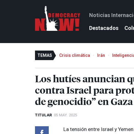
Noticias Internac
Destacados
Col
TEMAS
Crisis climática
Irán
Inteligencia
Los hutíes anuncian q
contra Israel para pro
de genocidio” en Gaza
TITULAR
05 MAY. 2025
La tensión entre Israel y Yeme