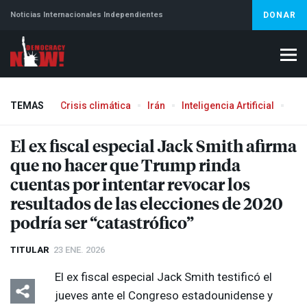
Noticias Internacionales Independientes
DONAR
TEMAS
Crisis climática
Irán
Inteligencia Artificial
Líb
Aborto
El ex fiscal especial Jack Smith afirma
que no hacer que Trump rinda
cuentas por intentar revocar los
resultados de las elecciones de 2020
podría ser “catastrófico”
TITULAR
23 ENE. 2026
El ex fiscal especial Jack Smith testificó el
jueves ante el Congreso estadounidense y