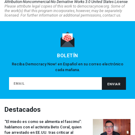
Attribution-Noncommercial-No Derivative Works 3.0 United States License
.
Please attribute legal copies of this work to democracynow.org. Some of
the work(s) that this program incorporates, however, may be separately
licensed. For further information or additional permissions, contact us.
BOLETÍN
Reciba Democracy Now! en Español en su correo electrónico
cada mañana.
Destacados
“El miedo es como se alimenta el fascimo”:
hablamos con el activista Beto Coral, quien
fue arrestado en EE.UU. tras criticar al