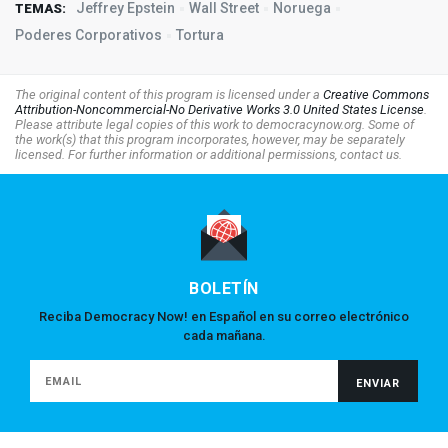
Jeffrey Epstein
Wall Street
Noruega
TEMAS:
Poderes Corporativos
Tortura
The original content of this program is licensed under a
Creative Commons
Attribution-Noncommercial-No Derivative Works 3.0 United States License
.
Please attribute legal copies of this work to democracynow.org. Some of
the work(s) that this program incorporates, however, may be separately
licensed. For further information or additional permissions, contact us.
BOLETÍN
Reciba Democracy Now! en Español en su correo electrónico
cada mañana.