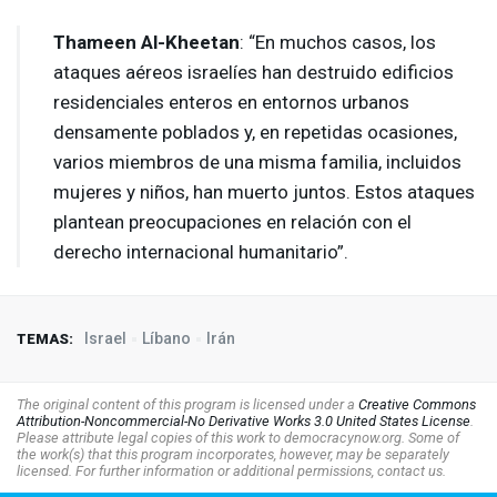
Thameen Al-Kheetan
: “En muchos casos, los
ataques aéreos israelíes han destruido edificios
residenciales enteros en entornos urbanos
densamente poblados y, en repetidas ocasiones,
varios miembros de una misma familia, incluidos
mujeres y niños, han muerto juntos. Estos ataques
plantean preocupaciones en relación con el
derecho internacional humanitario”.
Israel
Líbano
Irán
TEMAS:
The original content of this program is licensed under a
Creative Commons
Attribution-Noncommercial-No Derivative Works 3.0 United States License
.
Please attribute legal copies of this work to democracynow.org. Some of
the work(s) that this program incorporates, however, may be separately
licensed. For further information or additional permissions, contact us.