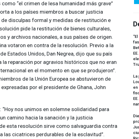
os como “el crimen de lesa humanidad más grave”
xhorta a los países miembros a buscar justicia
 de disculpas formal y medidas de restitución e
D
olución pide la restitución de bienes culturales,
 y archivos nacionales, a sus países de origen.
“El
fas
na votaron en contra de la resolución. Previo a la
Bet
 de Estados Unidos, Dan Negrea, dijo que su país
EE.
ele
 la reparación por agravios históricos que no eran
Tr
internacional en el momento en que se produjeron”.
La 
 miembros de la Unión Europea se abstuvieron de
Lou
s expresadas por el presidente de Ghana, John
en 
fis
EE
na
: “Hoy nos unimos en solemne solidaridad para
Die
 un camino hacia la sanación y la justicia
pro
de esta resolución sirve como salvaguardia contra
Jua
ciu
a las cicatrices perdurables de la esclavitud”.
Ric