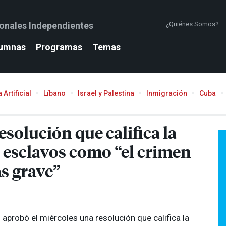
ionales Independientes
¿Quiénes Somos?
umnas
Programas
Temas
 Artificial
Líbano
Israel y Palestina
Inmigración
Cuba
solución que califica la
e esclavos como “el crimen
s grave”
U
aprobó el miércoles una resolución que califica la