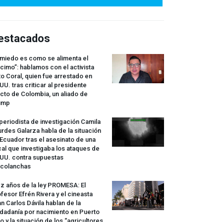
estacados
 miedo es como se alimenta el
cimo”: hablamos con el activista
o Coral, quien fue arrestado en
UU. tras criticar al presidente
cto de Colombia, un aliado de
ump
periodista de investigación Camila
rdes Galarza habla de la situación
Ecuador tras el asesinato de una
cal que investigaba los ataques de
.UU. contra supuestas
rcolanchas
z años de la ley
PROMESA
: El
fesor Efrén Rivera y el cineasta
n Carlos Dávila hablan de la
dadanía por nacimiento en Puerto
o y la situación de los “agricultores