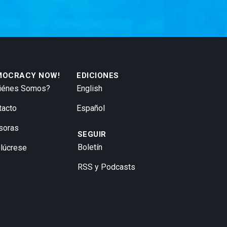
MOCRACY NOW!
EDICIONES
iénes Somos?
English
tacto
Español
soras
SEGUIR
Boletín
olúcrese
RSS y Podcasts