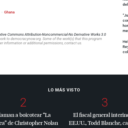
del
Ghana
“Ju
com
hom
me
ative Commons Attribution-Noncommercial-No Derivative Works 3.0
s work to democracynow.org. Some of the work(s) that this program
Hel
er information or additional permissions, contact us.
Rey
col
LO MÁS VISTO
2
3
laman a boicotear “La
El fiscal general interin
ea” de Christopher Nolan
EE.UU., Todd Blanche, c