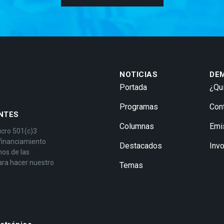
NOTICIAS
DE
Portada
¿Qu
Programas
Con
NTES
Columnas
Emi
ucro 501(c)3
 financiamiento
Destacados
Inv
mos de las
ara hacer nuestro
Temas