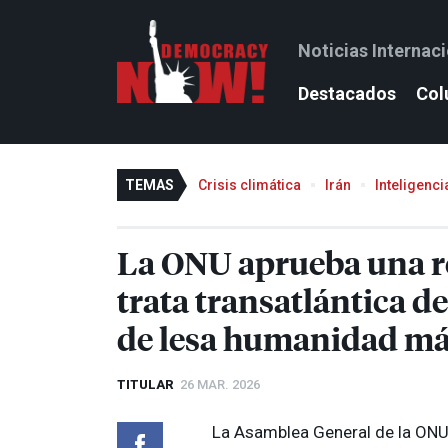
Noticias Internac
Destacados
Col
TEMAS
Crisis climática
Irán
Inteligencia
La
ONU
aprueba una re
trata transatlántica d
de lesa humanidad má
TITULAR
26 MAR. 2026
La Asamblea General de la
ON