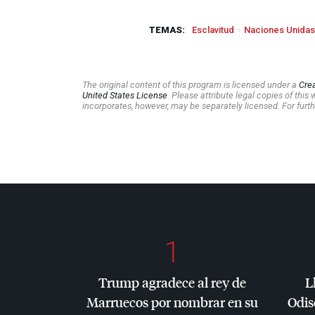
TEMAS:
Esclavitud
Naciones Unidas
The original content of this program is licensed under a
Cre
United States License
. Please attribute legal copies of thi
incorporates, however, may be separately licensed. For furth
1
Trump agradece al rey de
L
Marruecos por nombrar en su
Odis