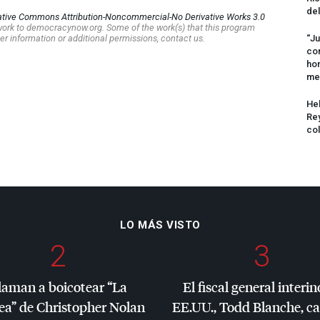
del
ative Commons Attribution-Noncommercial-No Derivative Works 3.0
s work to democracynow.org. Some of the work(s) that this program
er information or additional permissions, contact us.
“Ju
com
hom
me
Hel
Rey
col
LO MÁS VISTO
2
3
laman a boicotear “La
El fiscal general interin
ea” de Christopher Nolan
EE.UU., Todd Blanche, c