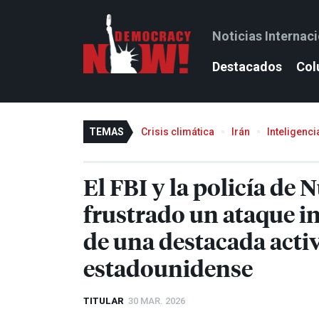
Noticias Internac
Destacados
Col
TEMAS
Crisis climática
Irán
Inteligencia
El
FBI
y la policía de
frustrado un ataque in
de una destacada activ
estadounidense
TITULAR
30 MAR. 2026