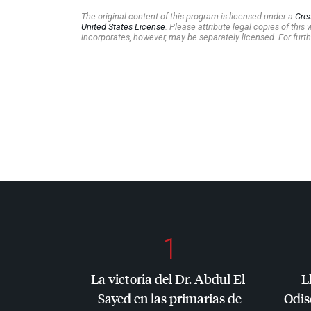
The original content of this program is licensed under a
Cre
United States License
. Please attribute legal copies of thi
incorporates, however, may be separately licensed. For furth
1
La victoria del Dr. Abdul El-
L
Sayed en las primarias de
Odis