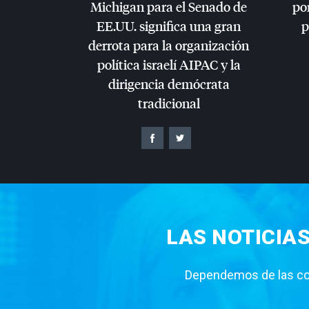
Michigan para el Senado de
por
EE.UU. significa una gran
p
derrota para la organización
política israelí
AIPAC
y la
dirigencia demócrata
tradicional
LAS NOTICIA
Dependemos de las con