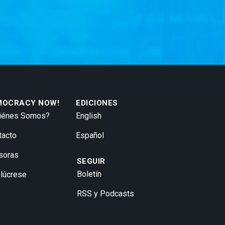
MOCRACY NOW!
EDICIONES
iénes Somos?
English
tacto
Español
soras
SEGUIR
Boletín
olúcrese
RSS y Podcasts