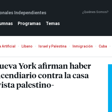
ionales Independientes
¿Quiénes Somos?
umnas
Programas
Temas
 Artificial
Líbano
Israel y Palestina
Inmigración
Cuba
 Nueva York afirman haber
cendiario contra la casa
ista palestino-