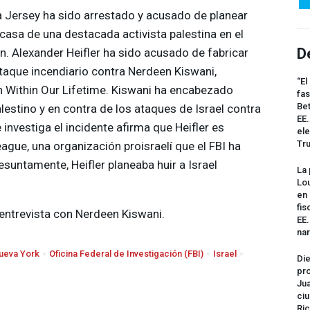
 Jersey ha sido arrestado y acusado de planear
 casa de una destacada activista palestina en el
D
n. Alexander Heifler ha sido acusado de fabricar
aque incendiario contra Nerdeen Kiswani,
“El
 Within Our Lifetime. Kiswani ha encabezado
fas
Bet
lestino y en contra de los ataques de Israel contra
EE.
 investiga el incidente afirma que Heifler es
ele
Tr
gue, una organización proisraelí que el
FBI
ha
suntamente, Heifler planeaba huir a Israel
La 
.
Lou
en 
fis
entrevista con Nerdeen Kiswani.
EE
na
ueva York
Oficina Federal de Investigación (FBI)
Israel
Die
pro
Jua
ciu
Ric