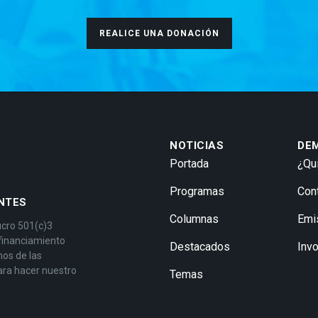
REALICE UNA DONACIÓN
NOTICIAS
DE
Portada
¿Qu
Programas
Con
NTES
Columnas
Emi
ucro 501(c)3
 financiamiento
Destacados
Inv
mos de las
ara hacer nuestro
Temas