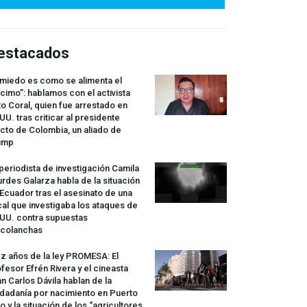
estacados
 miedo es como se alimenta el
cimo”: hablamos con el activista
o Coral, quien fue arrestado en
UU. tras criticar al presidente
cto de Colombia, un aliado de
ump
periodista de investigación Camila
rdes Galarza habla de la situación
Ecuador tras el asesinato de una
cal que investigaba los ataques de
.UU. contra supuestas
rcolanchas
z años de la ley
PROMESA
: El
fesor Efrén Rivera y el cineasta
n Carlos Dávila hablan de la
dadanía por nacimiento en Puerto
o y la situación de los “agricultores