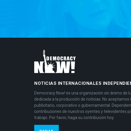
NOTICIAS INTERNACIONALES INDEPENDIE
Democracy Now! es una organización sin ánimo de l
dedicada a la producción de noticias. No aceptamos
publicitario, corporativo o gubernamental. Depende
contribuciones de nuestros oyentes y televidentes p
trabajo. Por favor, haga su contribución hoy.