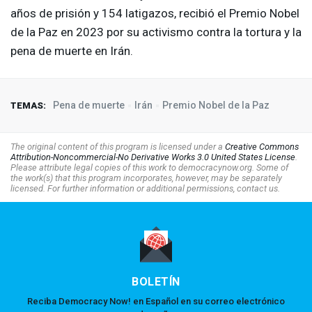
años de prisión y 154 latigazos, recibió el Premio Nobel
de la Paz en 2023 por su activismo contra la tortura y la
pena de muerte en Irán.
Pena de muerte
Irán
Premio Nobel de la Paz
TEMAS:
The original content of this program is licensed under a
Creative Commons
Attribution-Noncommercial-No Derivative Works 3.0 United States License
.
Please attribute legal copies of this work to democracynow.org. Some of
the work(s) that this program incorporates, however, may be separately
licensed. For further information or additional permissions, contact us.
BOLETÍN
Reciba Democracy Now! en Español en su correo electrónico