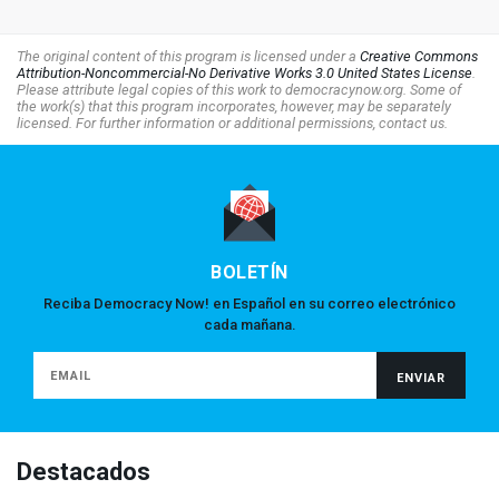
The original content of this program is licensed under a
Creative Commons
Attribution-Noncommercial-No Derivative Works 3.0 United States License
.
Please attribute legal copies of this work to democracynow.org. Some of
the work(s) that this program incorporates, however, may be separately
licensed. For further information or additional permissions, contact us.
BOLETÍN
Reciba Democracy Now! en Español en su correo electrónico
cada mañana.
Destacados