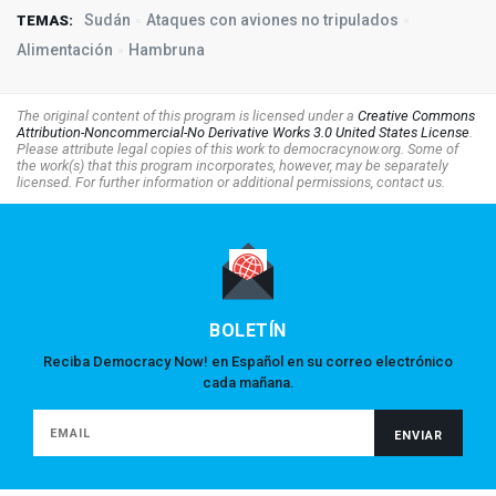
Sudán
Ataques con aviones no tripulados
TEMAS:
Alimentación
Hambruna
The original content of this program is licensed under a
Creative Commons
Attribution-Noncommercial-No Derivative Works 3.0 United States License
.
Please attribute legal copies of this work to democracynow.org. Some of
the work(s) that this program incorporates, however, may be separately
licensed. For further information or additional permissions, contact us.
BOLETÍN
Reciba Democracy Now! en Español en su correo electrónico
cada mañana.