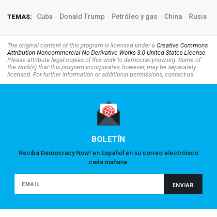
Cuba
Donald Trump
Petróleo y gas
China
Rusia
TEMAS:
The original content of this program is licensed under a
Creative Commons
Attribution-Noncommercial-No Derivative Works 3.0 United States License
.
Please attribute legal copies of this work to democracynow.org. Some of
the work(s) that this program incorporates, however, may be separately
licensed. For further information or additional permissions, contact us.
BOLETÍN
Reciba Democracy Now! en Español en su correo electrónico
cada mañana.