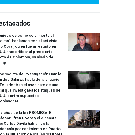
estacados
 miedo es como se alimenta el
cimo”: hablamos con el activista
o Coral, quien fue arrestado en
UU. tras criticar al presidente
cto de Colombia, un aliado de
ump
periodista de investigación Camila
rdes Galarza habla de la situación
Ecuador tras el asesinato de una
cal que investigaba los ataques de
.UU. contra supuestas
rcolanchas
z años de la ley
PROMESA
: El
fesor Efrén Rivera y el cineasta
n Carlos Dávila hablan de la
dadanía por nacimiento en Puerto
o y la situación de los “agricultores