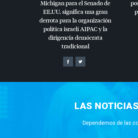
Michigan para el Senado de
por
EE.UU. significa una gran
p
derrota para la organización
política israelí
AIPAC
y la
dirigencia demócrata
tradicional
LAS NOTICIA
Dependemos de las con