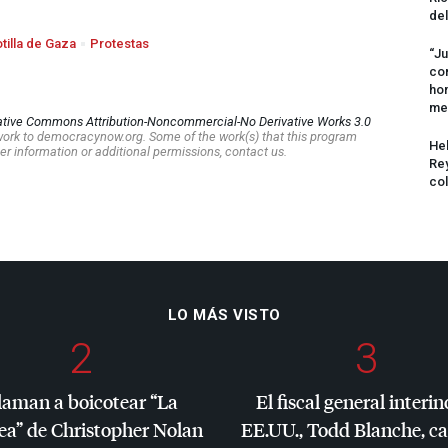
del
otilla de Gaza
Protestas
“Ju
com
hom
me
ative Commons Attribution-Noncommercial-No Derivative Works 3.0
s work to democracynow.org. Some of the work(s) that this program
Hel
er information or additional permissions, contact us.
Rey
col
LO MÁS VISTO
2
3
laman a boicotear “La
El fiscal general interin
ea” de Christopher Nolan
EE.UU., Todd Blanche, c