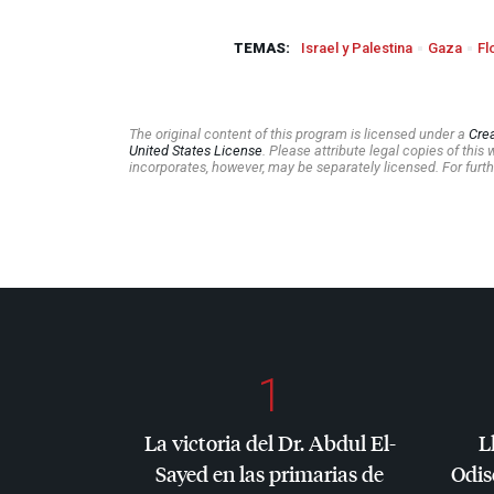
TEMAS:
Israel y Palestina
Gaza
Fl
The original content of this program is licensed under a
Cre
United States License
. Please attribute legal copies of thi
incorporates, however, may be separately licensed. For furth
1
La victoria del Dr. Abdul El-
L
Sayed en las primarias de
Odis