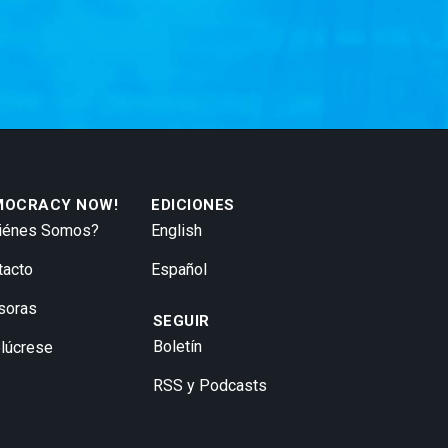
MOCRACY NOW!
EDICIONES
iénes Somos?
English
tacto
Español
soras
SEGUIR
Boletín
olúcrese
RSS y Podcasts