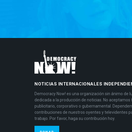
NOTICIAS INTERNACIONALES INDEPENDIE
Democracy Now! es una organización sin ánimo de l
dedicada a la producción de noticias. No aceptamos
publicitario, corporativo o gubernamental. Depende
contribuciones de nuestros oyentes y televidentes p
trabajo. Por favor, haga su contribución hoy.