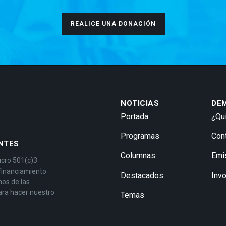
REALICE UNA DONACIÓN
NOTICIAS
DE
Portada
¿Qu
Programas
Con
NTES
Columnas
Emi
ucro 501(c)3
 financiamiento
Destacados
Inv
mos de las
ara hacer nuestro
Temas