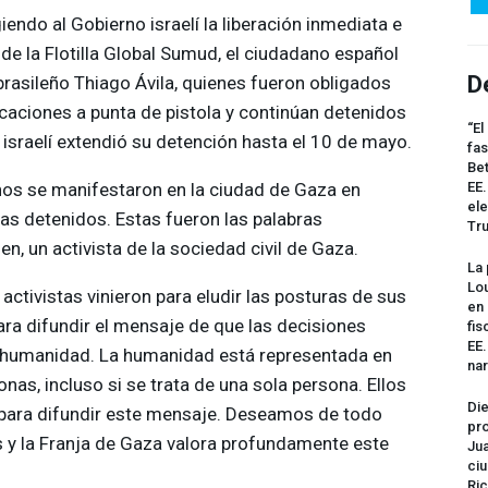
endo al Gobierno israelí la liberación inmediata e
 de la Flotilla Global Sumud, el ciudadano español
D
brasileño Thiago Ávila, quienes fueron obligados
caciones a punta de pistola y continúan detenidos
“El
l israelí extendió su detención hasta el 10 de mayo.
fas
Bet
inos se manifestaron en la ciudad de Gaza en
EE.
ele
tas detenidos. Estas fueron las palabras
Tr
, un activista de la sociedad civil de Gaza.
La 
Lou
 activistas vinieron para eludir las posturas de sus
en 
ra difundir el mensaje de que las decisiones
fis
EE
la humanidad. La humanidad está representada en
na
nas, incluso si se trata de una sola persona. Ellos
Die
 para difundir este mensaje. Deseamos de todo
pro
 y la Franja de Gaza valora profundamente este
Jua
ciu
Ric