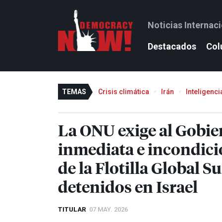
Noticias Internac
Destacados
Col
TEMAS
Crisis climática
Irán
Inteligencia
La
ONU
exige al Gobier
inmediata e incondicio
de la Flotilla Global
detenidos en Israel
TITULAR
07 MAY. 2026