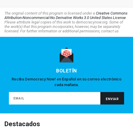
The original content of this program is licensed under a
Creative Commons
Attribution-Noncommercial-No Derivative Works 3.0 United States License
.
Please attribute legal copies of this work to democracynow.org. Some of
the work(s) that this program incorporates, however, may be separately
licensed. For further information or additional permissions, contact us.
BOLETÍN
Reciba Democracy Now! en Español en su correo electrónico
cada mañana.
Destacados