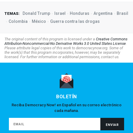
Donald Trump
Israel
Honduras
Argentina
Brasil
TEMAS:
Colombia
México
Guerra contra las drogas
The original content of this program is licensed under a
Creative Commons
Attribution-Noncommercial-No Derivative Works 3.0 United States License
.
Please attribute legal copies of this work to democracynow.org. Some of
the work(s) that this program incorporates, however, may be separately
licensed. For further information or additional permissions, contact us.
BOLETÍN
Reciba Democracy Now! en Español en su correo electrónico
cada mañana.