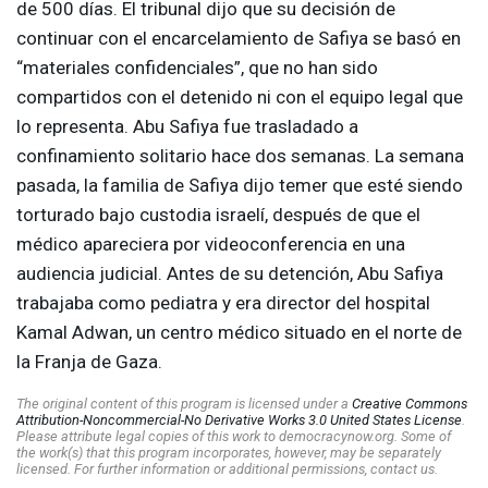
de 500 días. El tribunal dijo que su decisión de
continuar con el encarcelamiento de Safiya se basó en
“materiales confidenciales”, que no han sido
compartidos con el detenido ni con el equipo legal que
lo representa. Abu Safiya fue trasladado a
confinamiento solitario hace dos semanas. La semana
pasada, la familia de Safiya dijo temer que esté siendo
torturado bajo custodia israelí, después de que el
médico apareciera por videoconferencia en una
audiencia judicial. Antes de su detención, Abu Safiya
trabajaba como pediatra y era director del hospital
Kamal Adwan, un centro médico situado en el norte de
la Franja de Gaza.
The original content of this program is licensed under a
Creative Commons
Attribution-Noncommercial-No Derivative Works 3.0 United States License
.
Please attribute legal copies of this work to democracynow.org. Some of
the work(s) that this program incorporates, however, may be separately
licensed. For further information or additional permissions, contact us.