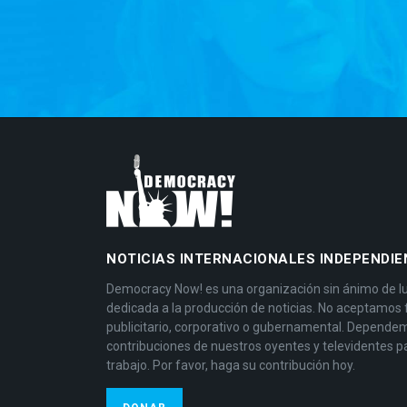
NOTICIAS INTERNACIONALES INDEPENDIE
Democracy Now! es una organización sin ánimo de l
dedicada a la producción de noticias. No aceptamos
publicitario, corporativo o gubernamental. Depende
contribuciones de nuestros oyentes y televidentes p
trabajo. Por favor, haga su contribución hoy.