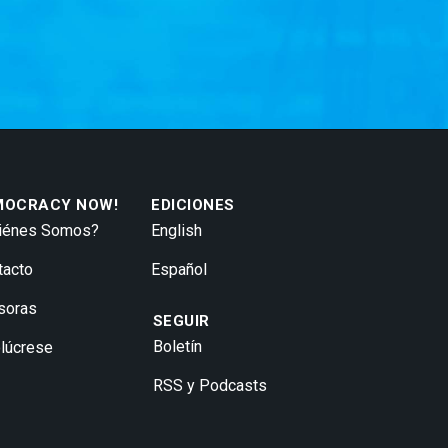
MOCRACY NOW!
EDICIONES
iénes Somos?
English
tacto
Español
soras
SEGUIR
Boletín
olúcrese
RSS y Podcasts