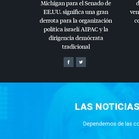
Michigan para el Senado de
d
EE.UU. significa una gran
ven
derrota para la organización
c
política israelí
AIPAC
y la
dirigencia demócrata
tradicional
LAS NOTICIA
Dependemos de las con