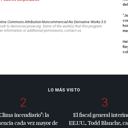
del
“Ju
com
ative Commons Attribution-Noncommercial-No Derivative Works 3.0
hom
s work to democracynow.org. Some of the work(s) that this program
er information or additional permissions, contact us.
me
Hel
Rey
col
LO MÁS VISTO
2
3
Clima incendiario”: la
El fiscal general interin
uencia cada vez mayor de
EE.UU., Todd Blanche, c