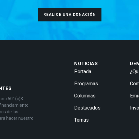
REALICE UNA DONACIÓN
NOTICIAS
DE
Portada
¿Qu
Programas
Con
NTES
Columnas
Emi
ucro 501(c)3
 financiamiento
Destacados
Inv
mos de las
ara hacer nuestro
Temas