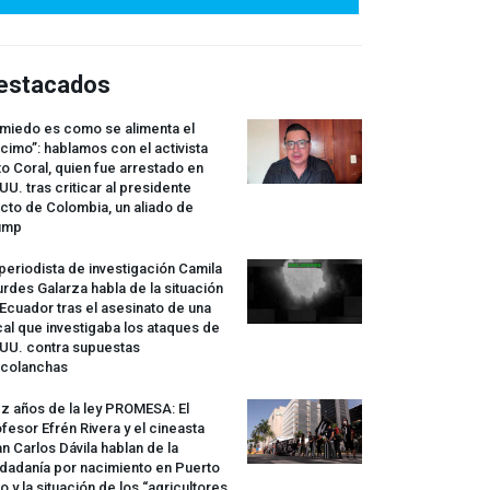
estacados
 miedo es como se alimenta el
cimo”: hablamos con el activista
o Coral, quien fue arrestado en
UU. tras criticar al presidente
cto de Colombia, un aliado de
ump
periodista de investigación Camila
rdes Galarza habla de la situación
Ecuador tras el asesinato de una
cal que investigaba los ataques de
.UU. contra supuestas
rcolanchas
z años de la ley
PROMESA
: El
fesor Efrén Rivera y el cineasta
n Carlos Dávila hablan de la
dadanía por nacimiento en Puerto
o y la situación de los “agricultores