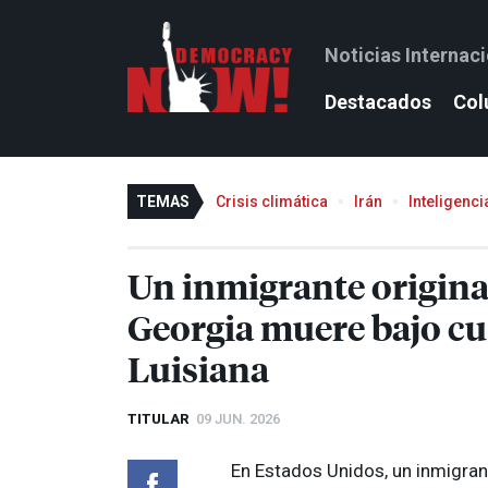
Noticias Internac
Destacados
Col
TEMAS
Crisis climática
Irán
Inteligencia
Un inmigrante origina
Georgia muere bajo cu
Luisiana
TITULAR
09 JUN. 2026
En Estados Unidos, un inmigrant