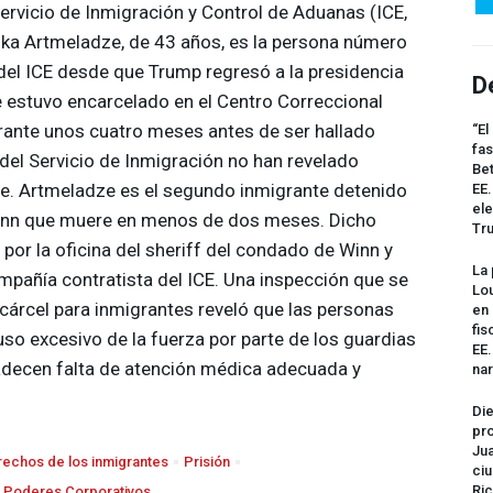
ervicio de Inmigración y Control de Aduanas (
ICE
,
uka Artmeladze, de 43 años, es la persona número
del
ICE
desde que Trump regresó a la presidencia
D
 estuvo encarcelado en el Centro Correccional
rante unos cuatro meses antes de ser hallado
“El
fas
del Servicio de Inmigración no han revelado
Bet
te. Artmeladze es el segundo inmigrante detenido
EE.
ele
Winn que muere en menos de dos meses. Dicho
Tr
por la oficina del sheriff del condado de Winn y
La 
ompañía contratista del
ICE
. Una inspección que se
Lou
 cárcel para inmigrantes reveló que las personas
en 
fis
 uso excesivo de la fuerza por parte de los guardias
EE
padecen falta de atención médica adecuada y
na
Die
pro
Jua
echos de los inmigrantes
Prisión
ciu
Ric
Poderes Corporativos