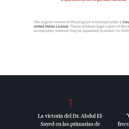
The original content of this program is licensed under a
Cre
United States License
. Please attribute legal copies of thi
incorporates, however, may be separately licensed. For furth
1
La victoria del Dr. Abdul El-
“
Sayed en las primarias de
frec