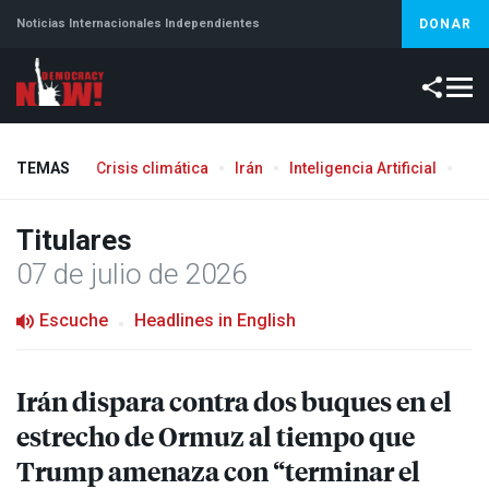
Noticias Internacionales Independientes
DONAR
TEMAS
Crisis climática
Irán
Inteligencia Artificial
Líb
Aborto
Titulares
07 de julio de 2026
Escuche
Headlines in English
Irán dispara contra dos buques en el
estrecho de Ormuz al tiempo que
Trump amenaza con “terminar el