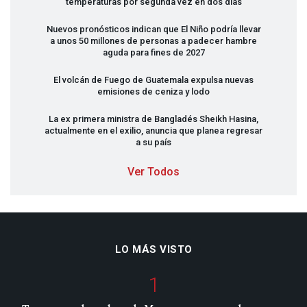
temperaturas por segunda vez en dos días
Nuevos pronósticos indican que El Niño podría llevar
a unos 50 millones de personas a padecer hambre
aguda para fines de 2027
El volcán de Fuego de Guatemala expulsa nuevas
emisiones de ceniza y lodo
La ex primera ministra de Bangladés Sheikh Hasina,
actualmente en el exilio, anuncia que planea regresar
a su país
Ver Todos
LO MÁS VISTO
1