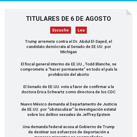
TITULARES DE 6 DE AGOSTO
Escuche
Lea
Trump arremete contra el Dr. Abdul El-Sayed, el
candidato demócrata al Senado de EE.UU. por
Michigan
El fiscal general interino de EE.UU., Todd Blanche, se
compromete a “hacer permanente” en todo el país la
prohibición del aborto
El Senado de EE.UU. vota a favor de confirmar a la
doctora Erica Schwartz como directora de los
CDC
Nuevo México demanda al Departamento de Justicia
de EE.UU. por “obstaculizar” la investigación estatal
sobre los delitos sexuales de Jeffrey Epstein
Una demanda federal acusa al Gobierno de Trump
de destinar sus esfuerzos de deportación a