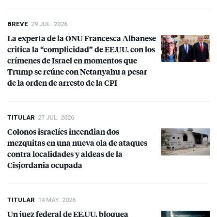
BREVE
29 JUL. 2026
La experta de la
ONU
Francesca Albanese
critica la “complicidad” de EE.UU. con los
crímenes de Israel en momentos que
Trump se reúne con Netanyahu a pesar
de la orden de arresto de la
CPI
TITULAR
27 JUL. 2026
Colonos israelíes incendian dos
mezquitas en una nueva ola de ataques
contra localidades y aldeas de la
Cisjordania ocupada
TITULAR
14 MAY. 2026
Un juez federal de EE.UU. bloquea