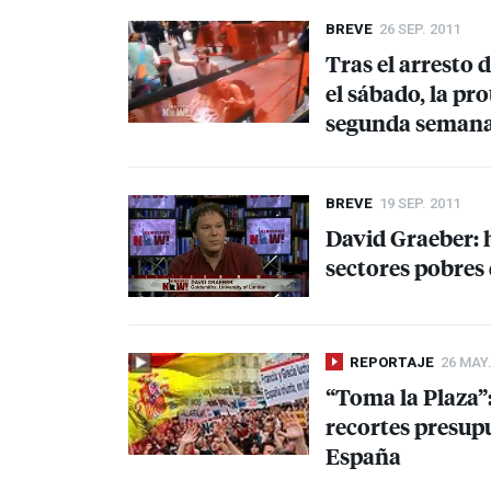
BREVE
26 SEP. 2011
Tras el arresto 
el sábado, la pr
segunda seman
BREVE
19 SEP. 2011
David Graeber: 
sectores pobres
REPORTAJE
26 MAY.
“Toma la Plaza”:
recortes presup
España