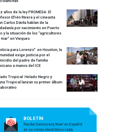
rcolanchas
z años de la ley
PROMESA
: El
fesor Efrén Rivera y el cineasta
n Carlos Dávila hablan de la
dadanía por nacimiento en Puerto
o y la situación de los “agricultores
 mar” en Vieques
sticia para Lorenzo”: en Houston, la
unidad exige justicia por el
icidio del padre de familia
xicano a manos del
ICE
ado Tropical: Helado Negro y
na Tropical lanzan su primer álbum
aborativo
BOLETÍN
Reciba Democracy Now! en Español
en su correo electrónico cada