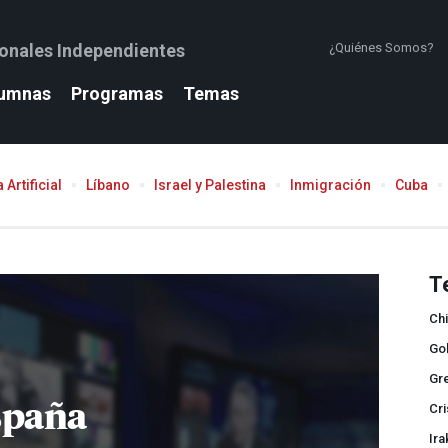
ionales Independientes
¿Quiénes Somos?
umnas
Programas
Temas
 Artificial
Líbano
Israel y Palestina
Inmigración
Cuba
T
Chi
Gol
Gr
spaña
Cri
Ira