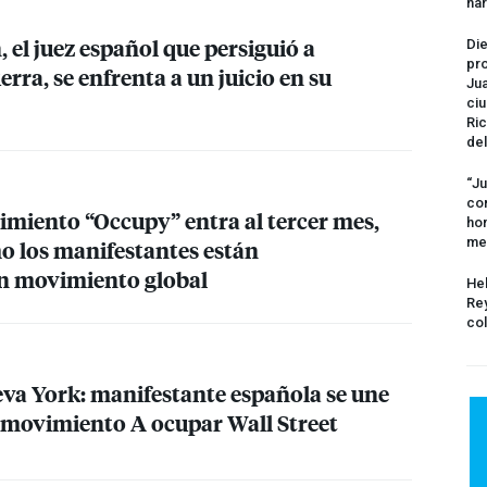
na
 el juez español que persiguió a
Die
pro
erra, se enfrenta a un juicio en su
Jua
ciu
Ric
del
“Ju
com
imiento “Occupy” entra al tercer mes,
hom
me
 los manifestantes están
n movimiento global
Hel
Rey
col
va York: manifestante española se une
l movimiento A ocupar Wall Street