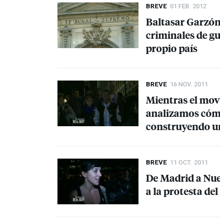
BREVE
01 FEB. 2012
Baltasar Garzón,
criminales de gu
propio país
BREVE
16 NOV. 2011
Mientras el mov
analizamos cómo
construyendo u
BREVE
11 OCT. 2011
De Madrid a Nue
a la protesta de