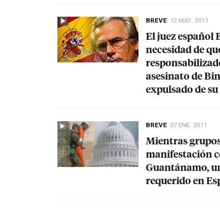
BREVE
12 MAY. 2011
El juez español 
necesidad de qu
responsabilizado
asesinato de Bin
expulsado de su 
BREVE
07 ENE. 2011
Mientras grupos
manifestación c
Guantánamo, un
requerido en Es