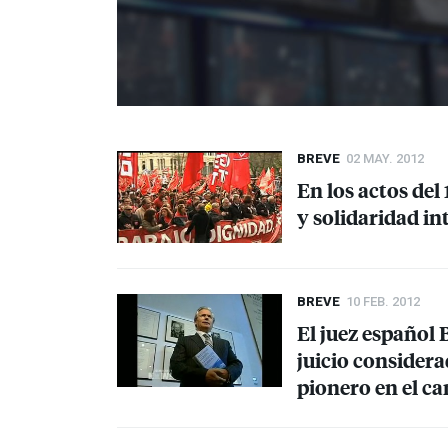
BREVE
02 MAY. 2012
En los actos del
y solidaridad i
BREVE
10 FEB. 2012
El juez español 
juicio considera
pionero en el c