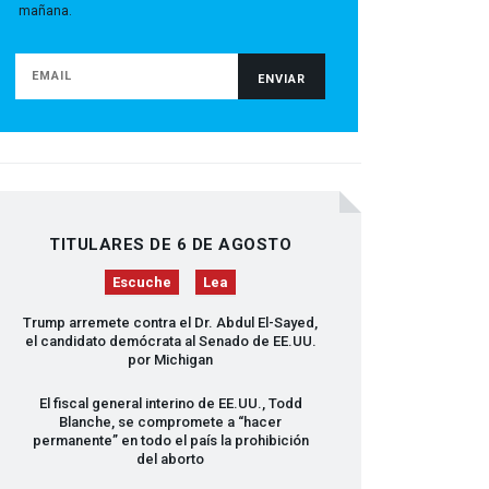
mañana.
TITULARES DE 6 DE AGOSTO
Escuche
Lea
Trump arremete contra el Dr. Abdul El-Sayed,
el candidato demócrata al Senado de EE.UU.
por Michigan
El fiscal general interino de EE.UU., Todd
Blanche, se compromete a “hacer
permanente” en todo el país la prohibición
del aborto