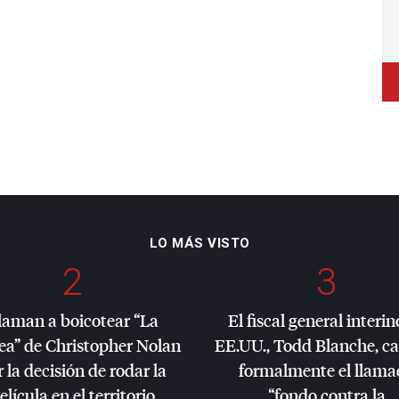
LO MÁS VISTO
2
3
laman a boicotear “La
El fiscal general interin
ea” de Christopher Nolan
EE.UU., Todd Blanche, c
 la decisión de rodar la
formalmente el llama
elícula en el territorio
“fondo contra la