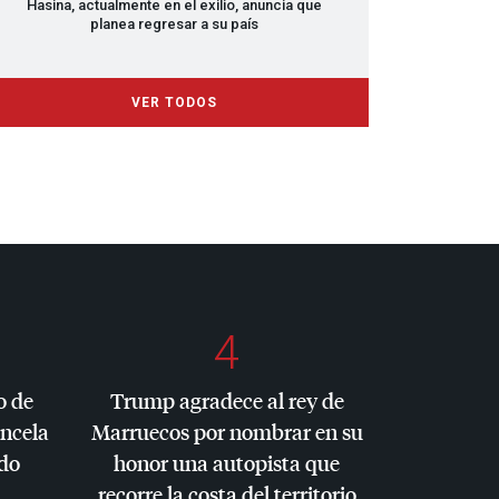
Hasina, actualmente en el exilio, anuncia que
planea regresar a su país
VER TODOS
4
o de
Trump agradece al rey de
ancela
Marruecos por nombrar en su
do
honor una autopista que
recorre la costa del territorio