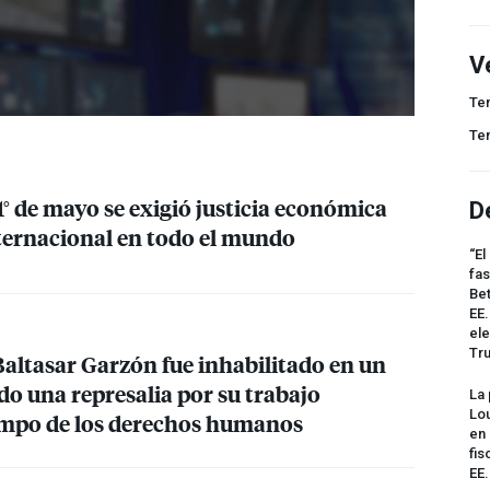
V
Te
Te
 1° de mayo se exigió justicia económica
D
nternacional en todo el mundo
“El
fas
Bet
EE.
ele
Tr
Baltasar Garzón fue inhabilitado en un
do una represalia por su trabajo
La 
Lou
ampo de los derechos humanos
en 
fis
EE