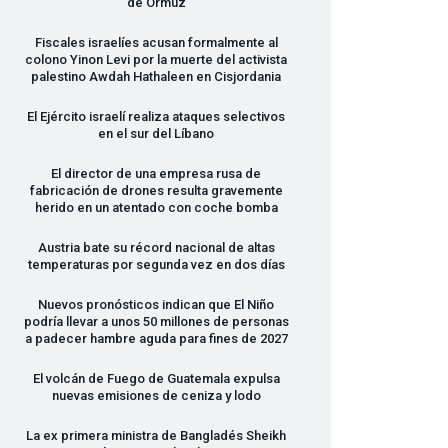
de Ormuz
Fiscales israelíes acusan formalmente al
colono Yinon Levi por la muerte del activista
palestino Awdah Hathaleen en Cisjordania
El Ejército israelí realiza ataques selectivos
en el sur del Líbano
El director de una empresa rusa de
fabricación de drones resulta gravemente
herido en un atentado con coche bomba
Austria bate su récord nacional de altas
temperaturas por segunda vez en dos días
Nuevos pronósticos indican que El Niño
podría llevar a unos 50 millones de personas
a padecer hambre aguda para fines de 2027
El volcán de Fuego de Guatemala expulsa
nuevas emisiones de ceniza y lodo
La ex primera ministra de Bangladés Sheikh