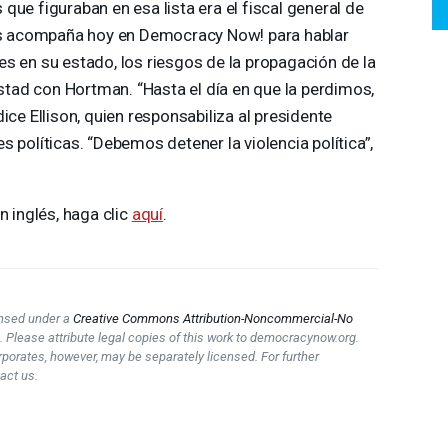
que figuraban en esa lista era el fiscal general de
nos acompaña hoy en Democracy Now! para hablar
s en su estado, los riesgos de la propagación de la
istad con Hortman. “Hasta el día en que la perdimos,
ice Ellison, quien responsabiliza al presidente
 políticas. “Debemos detener la violencia política”,
n inglés, haga clic
aquí
.
censed under a
Creative Commons Attribution-Noncommercial-No
e
. Please attribute legal copies of this work to democracynow.org.
rporates, however, may be separately licensed. For further
act us.