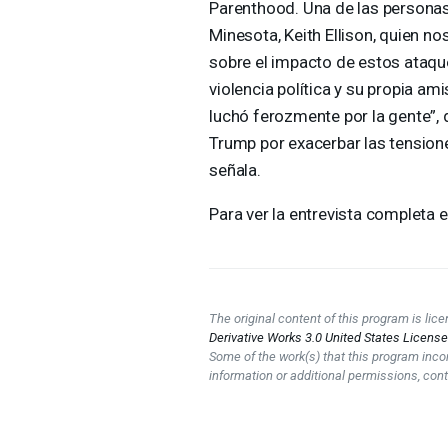
Parenthood. Una de las personas 
Minesota, Keith Ellison, quien 
sobre el impacto de estos ataque
violencia política y su propia am
luchó ferozmente por la gente”, d
Trump por exacerbar las tensiones
señala.
Para ver la entrevista completa e
The original content of this program is li
Derivative Works 3.0 United States Licens
Some of the work(s) that this program inco
information or additional permissions, cont