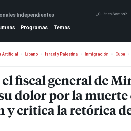
ionales Independientes
¿Quiénes Somos?
umnas
Programas
Temas
 Artificial
Líbano
Israel y Palestina
Inmigración
Cuba
l fiscal general de Mi
 su dolor por la muerte
y critica la retórica d