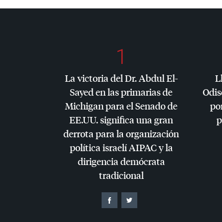
1
La victoria del Dr. Abdul El-
L
Sayed en las primarias de
Odis
Michigan para el Senado de
por
EE.UU. significa una gran
p
derrota para la organización
política israelí
AIPAC
y la
dirigencia demócrata
tradicional