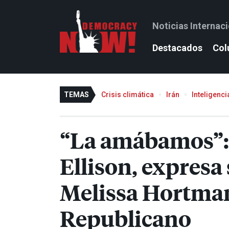
Noticias Internac
Destacados
Col
TEMAS
Crisis climática
Irán
Inteligencia
“La amábamos”: e
Ellison, expresa
Melissa Hortman 
Republicano