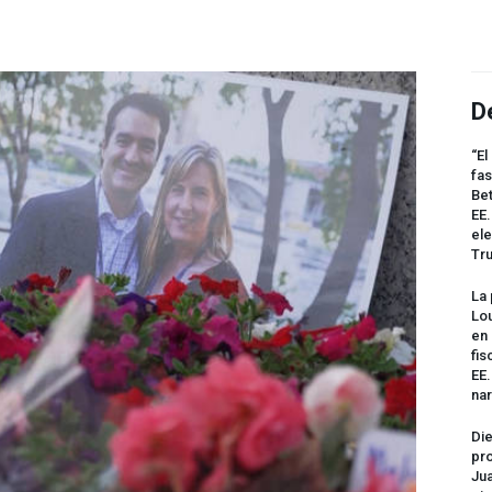
D
“El
fas
Bet
EE.
ele
Tr
La 
Lou
en 
fis
EE
na
Die
pro
Jua