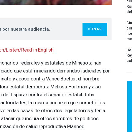
ciu
Ric
del
“Ju
com
s por nuestra audiencia.
DONAR
hom
me
h/Listen/Read in English
Hel
Rey
col
ionarios federales y estatales de Minesota han
ciado que están iniciando demandas judiciales por
inato y acoso contra Vance Boelter, el hombre
adora estatal demócrata Melissa Hortman y a su
 de disparar contra el senador estatal John
 autoridades, la misma noche en que cometió los
vo en las casas de otros dos legisladores y tenía
a atacar que incluía otros nombres de políticos
nización de salud reproductiva Planned