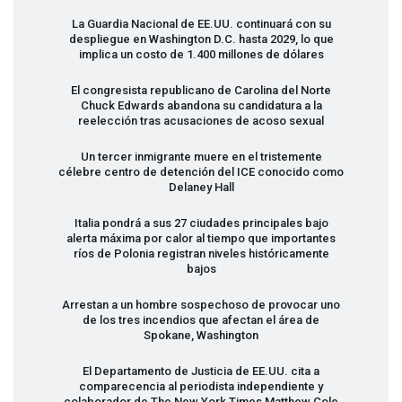
La Guardia Nacional de EE.UU. continuará con su
despliegue en Washington D.C. hasta 2029, lo que
implica un costo de 1.400 millones de dólares
El congresista republicano de Carolina del Norte
Chuck Edwards abandona su candidatura a la
reelección tras acusaciones de acoso sexual
Un tercer inmigrante muere en el tristemente
célebre centro de detención del
ICE
conocido como
Delaney Hall
Italia pondrá a sus 27 ciudades principales bajo
alerta máxima por calor al tiempo que importantes
ríos de Polonia registran niveles históricamente
bajos
Arrestan a un hombre sospechoso de provocar uno
de los tres incendios que afectan el área de
Spokane, Washington
El Departamento de Justicia de EE.UU. cita a
comparecencia al periodista independiente y
colaborador de The New York Times Matthew Cole