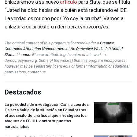
Enlazaremos a su nuevo
artículo
para Slate, que se titula
“Usted ha oído hablar de a quién está reclutando el
ICE
.
La verdad es mucho peor. Yo soy la prueba”. Vamos a
enlazar a su artículo en democracynow.org/es.
The original content of this program is licensed under a
Creative
Commons Attribution-Noncommercial-No Derivative Works 3.0 United
States License
. Please attribute legal copies of this work to
democracynow.org. Some of the work(s) that this program incorporates,
however, may be separately licensed. For further information or additional
permissions, contact us.
Destacados
La periodista de investigación Camila Lourdes
Galarza habla de la situación en Ecuador tras
el asesinato de una fiscal que investigaba los
ataques de EE.UU. contra supuestas
narcolanchas