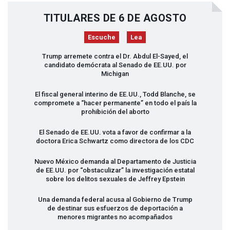
TITULARES DE 6 DE AGOSTO
Escuche
Lea
Trump arremete contra el Dr. Abdul El-Sayed, el
candidato demócrata al Senado de EE.UU. por
Michigan
El fiscal general interino de EE.UU., Todd Blanche, se
compromete a “hacer permanente” en todo el país la
prohibición del aborto
El Senado de EE.UU. vota a favor de confirmar a la
doctora Erica Schwartz como directora de los
CDC
Nuevo México demanda al Departamento de Justicia
de EE.UU. por “obstaculizar” la investigación estatal
sobre los delitos sexuales de Jeffrey Epstein
Una demanda federal acusa al Gobierno de Trump
de destinar sus esfuerzos de deportación a
menores migrantes no acompañados