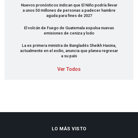
Nuevos pronósticos indican que El Niño podría llevar
a unos 50 millones de personas a padecer hambre
aguda para fines de 2027
El volcán de Fuego de Guatemala expulsa nuevas
emisiones de ceniza y lodo
La ex primera ministra de Bangladés Sheikh Hasina,
actualmente en el exilio, anuncia que planea regresar
a su país
Ver Todos
LO MÁS VISTO