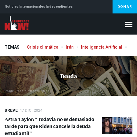
Noticias Internacionales Independientes
DONAR
TEMAS
Crisis climática
Irán
Inteligencia Artificial
Líb
Aborto
Deuda
Image Credit: flickr.com/epsos
BREVE
17 DIC. 2024
Astra Taylor: “Todavía no es demasiado
tarde para que Biden cancele la deuda
estudiantil”