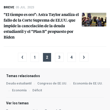
BREVE
05 JUL. 2023
“El tiempo es oro”: Astra Taylor analiza el
fallo de la Corte Suprema de EE.UU. que
impide la cancelación de la deuda
estudiantil y el “Plan B” propuesto por
Biden
‹
›
1
2
3
4
Temas relacionados
Deuda estudiantil
Congreso de EE.UU.
Economía de EE.UU.
Economía
Déficit
Ver los temas