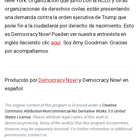
New York. Organización que junto con la
ACLU
y otras
organizaciones de derechos civiles están presentando
una demanda contra la orden ejecutiva de Trump que
pone fin a la ciudadanía por derecho de nacimiento. Esto
es Democracy Now! Pueden ver nuestra entrevista en
inglés haciendo clic
aquí
. Soy Amy Goodman. Gracias
por acompañarnos.
Producido por
Democracy Now!
y Democracy Now! en
español.
The original content of this program is licensed under a
Creative
Commons Attribution-Noncommercial-No Derivative Works 3.0 United
States License
. Please attribute legal copies of this work to
democracynow.org. Some of the work(s) that this program incorporates,
however, may be separately licensed. For further information or additional
permissions, contact us.