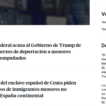
V
Te
Te
eral acusa al Gobierno de Trump de
D
fuerzos de deportación a menores
“El
acompañados
fas
Bet
EE.
ele
Tr
 del enclave español de Ceuta piden
La 
ntos de inmigrantes menores no
Lou
España continental
en 
fis
EE