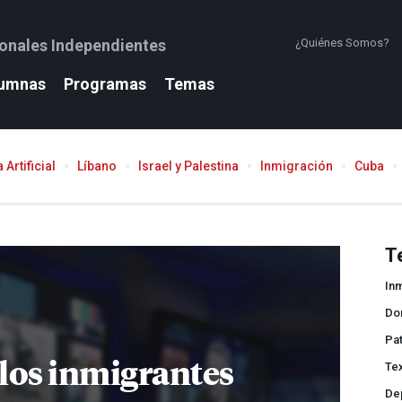
ionales Independientes
¿Quiénes Somos?
umnas
Programas
Temas
 Artificial
Líbano
Israel y Palestina
Inmigración
Cuba
T
In
Do
Pat
los inmigrantes
Te
De