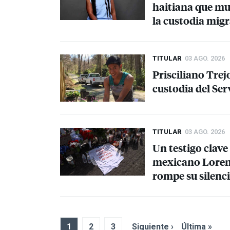
haitiana que mur
la custodia mig
TITULAR
03 AGO. 2026
Prisciliano Trej
custodia del Se
TITULAR
03 AGO. 2026
Un testigo clave
mexicano Loren
rompe su silenc
1
2
3
Siguiente ›
Última »