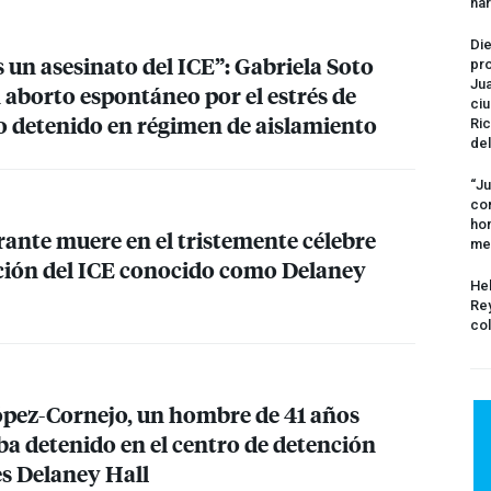
na
Die
s un asesinato del
ICE
”: Gabriela Soto
pro
Jua
 aborto espontáneo por el estrés de
ciu
so detenido en régimen de aislamiento
Ric
del
“Ju
com
hom
rante muere en el tristemente célebre
me
ción del
ICE
conocido como Delaney
Hel
Rey
col
pez-Cornejo, un hombre de 41 años
ba detenido en el centro de detención
s Delaney Hall