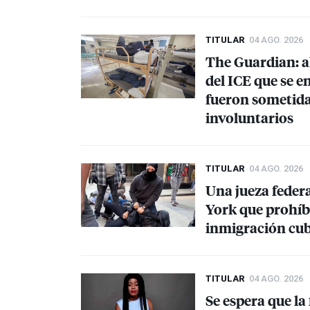
TITULAR
04 AGO. 2026
The Guardian: a
del
ICE
que se e
fueron sometida
involuntarios
TITULAR
04 AGO. 2026
Una jueza feder
York que prohíbe
inmigración cubr
TITULAR
04 AGO. 2026
Se espera que la 