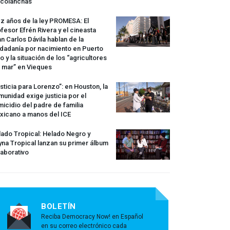
rcolanchas
z años de la ley
PROMESA
: El
fesor Efrén Rivera y el cineasta
n Carlos Dávila hablan de la
dadanía por nacimiento en Puerto
o y la situación de los “agricultores
 mar” en Vieques
sticia para Lorenzo”: en Houston, la
unidad exige justicia por el
icidio del padre de familia
xicano a manos del
ICE
ado Tropical: Helado Negro y
na Tropical lanzan su primer álbum
aborativo
BOLETÍN
Reciba Democracy Now! en Español
en su correo electrónico cada