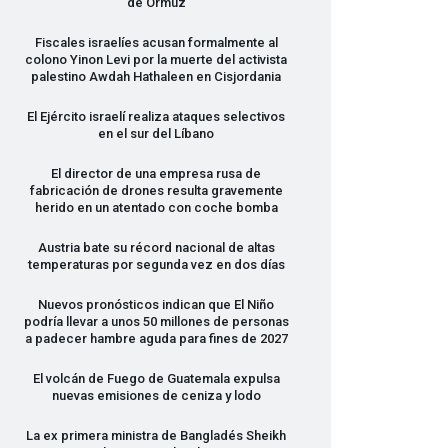
de Ormuz
Fiscales israelíes acusan formalmente al
colono Yinon Levi por la muerte del activista
palestino Awdah Hathaleen en Cisjordania
El Ejército israelí realiza ataques selectivos
en el sur del Líbano
El director de una empresa rusa de
fabricación de drones resulta gravemente
herido en un atentado con coche bomba
Austria bate su récord nacional de altas
temperaturas por segunda vez en dos días
Nuevos pronósticos indican que El Niño
podría llevar a unos 50 millones de personas
a padecer hambre aguda para fines de 2027
El volcán de Fuego de Guatemala expulsa
nuevas emisiones de ceniza y lodo
La ex primera ministra de Bangladés Sheikh