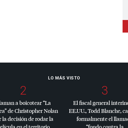
LO MÁS VISTO
2
3
laman a boicotear “La
El fiscal general interin
ea” de Christopher Nolan
EE.UU., Todd Blanche, c
 la decisión de rodar la
formalmente el llama
elícula en el territorio
“fondo contra la