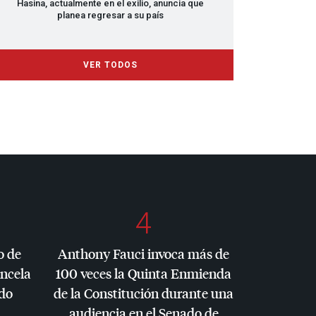
Hasina, actualmente en el exilio, anuncia que
planea regresar a su país
VER TODOS
4
o de
Anthony Fauci invoca más de
ancela
100 veces la Quinta Enmienda
do
de la Constitución durante una
audiencia en el Senado de