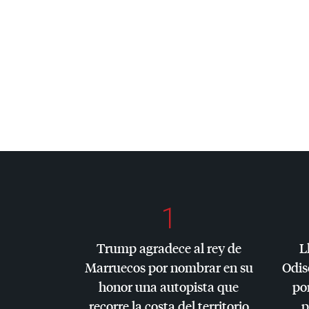
1
Trump agradece al rey de
L
Marruecos por nombrar en su
Odis
honor una autopista que
por
recorre la costa del territorio
p