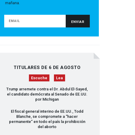
mañana.
TITULARES DE 6 DE AGOSTO
Escuche
Lea
Trump arremete contra el Dr. Abdul El-Sayed,
el candidato demócrata al Senado de EE.UU.
por Michigan
El fiscal general interino de EE.UU., Todd
Blanche, se compromete a “hacer
permanente” en todo el país la prohibición
del aborto