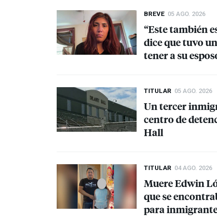
BREVE
05 AGO. 2026
“Este también e
dice que tuvo un
tener a su espo
TITULAR
05 AGO. 2026
Un tercer inmig
centro de deten
Hall
TITULAR
04 AGO. 2026
Muere Edwin Ló
que se encontra
para inmigrante