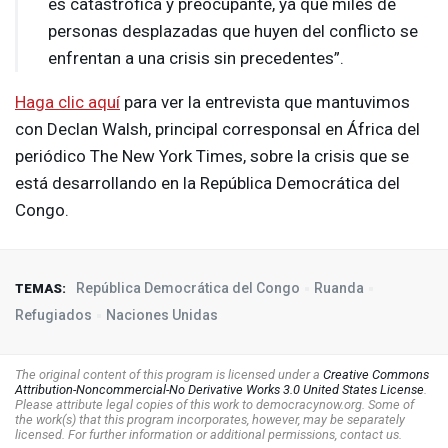
es catastrófica y preocupante, ya que miles de
personas desplazadas que huyen del conflicto se
enfrentan a una crisis sin precedentes”.
Haga clic aquí
para ver la entrevista que mantuvimos
con Declan Walsh, principal corresponsal en África del
periódico The New York Times, sobre la crisis que se
está desarrollando en la República Democrática del
Congo.
República Democrática del Congo
Ruanda
TEMAS:
Refugiados
Naciones Unidas
The original content of this program is licensed under a
Creative Commons
Attribution-Noncommercial-No Derivative Works 3.0 United States License
.
Please attribute legal copies of this work to democracynow.org. Some of
the work(s) that this program incorporates, however, may be separately
licensed. For further information or additional permissions, contact us.