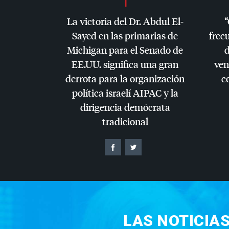
La victoria del Dr. Abdul El-
“
Sayed en las primarias de
frec
Michigan para el Senado de
d
EE.UU. significa una gran
ven
derrota para la organización
c
política israelí
AIPAC
y la
dirigencia demócrata
tradicional
LAS NOTICIA