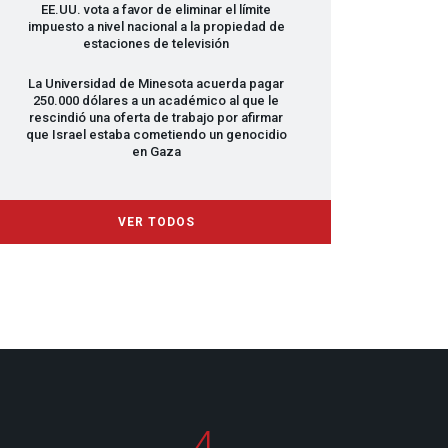
EE.UU. vota a favor de eliminar el límite
impuesto a nivel nacional a la propiedad de
estaciones de televisión
La Universidad de Minesota acuerda pagar
250.000 dólares a un académico al que le
rescindió una oferta de trabajo por afirmar
que Israel estaba cometiendo un genocidio
en Gaza
VER TODOS
4