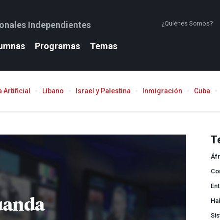
ionales Independientes
¿Quiénes Somos?
umnas
Programas
Temas
 Artificial
Líbano
Israel y Palestina
Inmigración
Cuba
T
Áfr
Co
Ent
uanda
Hai
Si