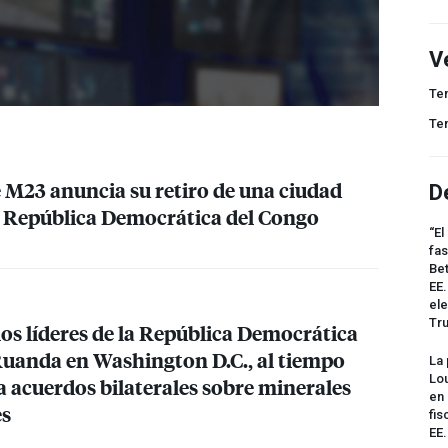
V
Te
Te
e M23 anuncia su retiro de una ciudad
D
la República Democrática del Congo
“El
fas
Bet
EE.
ele
Tr
os líderes de la República Democrática
Ruanda en Washington D.C., al tiempo
La 
Lou
a acuerdos bilaterales sobre minerales
en 
es
fis
EE