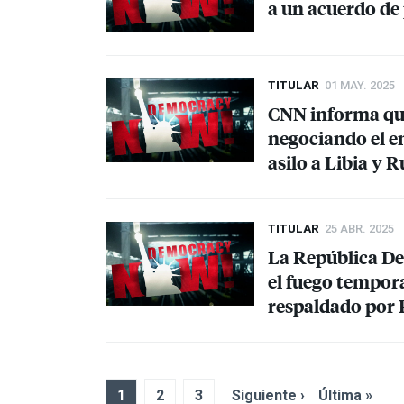
a un acuerdo de
TITULAR
01 MAY. 2025
CNN
informa qu
negociando el en
asilo a Libia y 
TITULAR
25 ABR. 2025
La República De
el fuego tempora
respaldado por
1
2
3
Siguiente ›
Última »