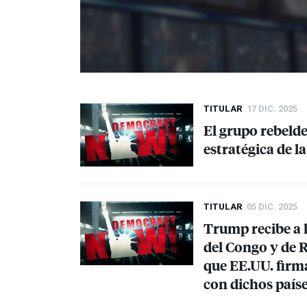
TITULAR
17 DIC. 2025
El grupo rebeld
estratégica de 
TITULAR
05 DIC. 2025
Trump recibe a l
del Congo y de 
que EE.UU. firm
con dichos país