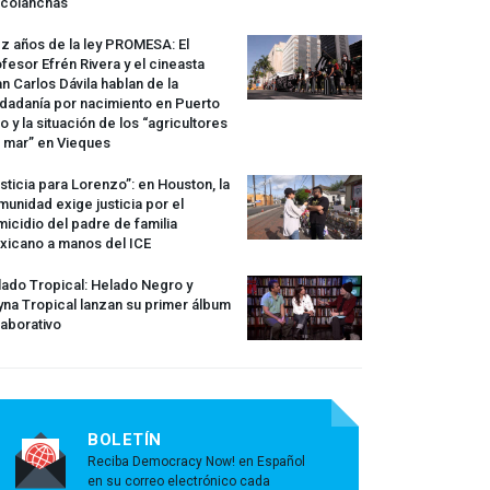
rcolanchas
z años de la ley
PROMESA
: El
fesor Efrén Rivera y el cineasta
n Carlos Dávila hablan de la
dadanía por nacimiento en Puerto
o y la situación de los “agricultores
 mar” en Vieques
sticia para Lorenzo”: en Houston, la
unidad exige justicia por el
icidio del padre de familia
xicano a manos del
ICE
ado Tropical: Helado Negro y
na Tropical lanzan su primer álbum
aborativo
BOLETÍN
Reciba Democracy Now! en Español
en su correo electrónico cada