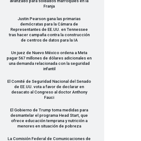
avanzado para soldados marroquíes en la
Franja
Justin Pearson gana las primarias
demócratas para la Cámara de
Representantes de EE.UU. en Tennessee
tras hacer campaña contra la construcción
de centros de datos para la IA
Un juez de Nuevo México ordena a Meta
pagar 567 millones de dólares adicionales en
una demanda relacionada con la seguridad
infantil
El Comité de Seguridad Nacional del Senado
de EE.UU. vota a favor de declarar en
desacato al Congreso al doctor Anthony
Fauci
El Gobierno de Trump toma medidas para
desmantelar el programa Head Start, que
ofrece educación temprana y nutrición a
menores en situación de pobreza
La Comisión Federal de Comunicaciones de