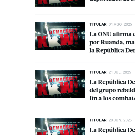
TITULAR
01 AGO. 2025
La
ONU
afirma q
por Ruanda, mató
la República De
TITULAR
21 JUL. 2025
La República De
del grupo rebel
fin a los combate
TITULAR
20 JUN. 2025
La República De