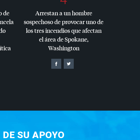
o de
Arrestan a un hombre
ancela
sospechoso de provocar uno de
do
los tres incendios que afectan
el área de Spokane,
ítica
Washington
 DE SU APOYO