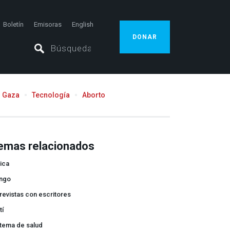
Boletín
Emisoras
English
DONAR
Gaza
Tecnología
Aborto
emas relacionados
ica
ngo
revistas con escritores
tí
stema de salud