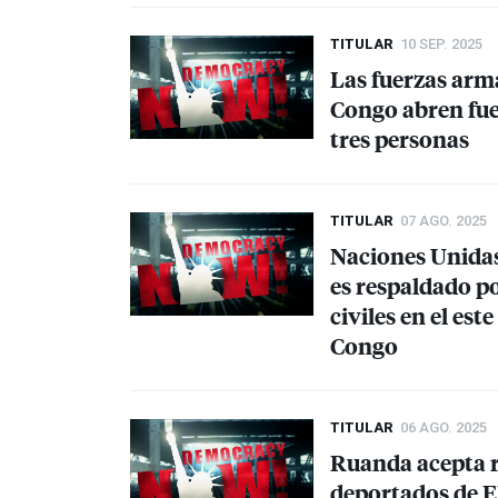
TITULAR
10 SEP. 2025
Las fuerzas arm
Congo abren fue
tres personas
TITULAR
07 AGO. 2025
Naciones Unidas
es respaldado p
civiles en el es
Congo
TITULAR
06 AGO. 2025
Ruanda acepta r
deportados de E