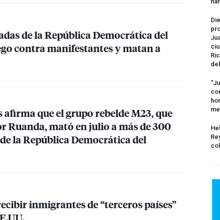
na
Die
pro
adas de la República Democrática del
Jua
go contra manifestantes y matan a
ciu
Ric
del
“Ju
com
hom
me
 afirma que el grupo rebelde M23, que
or Ruanda, mató en julio a más de 300
Hel
te de la República Democrática del
Rey
col
ecibir inmigrantes de “terceros países”
E.UU.