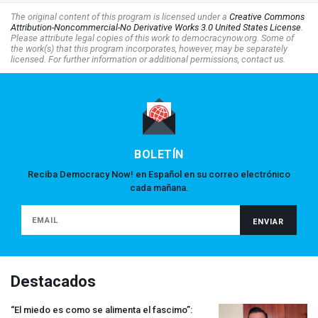
The original content of this program is licensed under a
Creative Commons
Attribution-Noncommercial-No Derivative Works 3.0 United States License
.
Please attribute legal copies of this work to democracynow.org. Some of
the work(s) that this program incorporates, however, may be separately
licensed. For further information or additional permissions, contact us.
BOLETÍN
Reciba Democracy Now! en Español en su correo electrónico
cada mañana.
Destacados
“El miedo es como se alimenta el fascimo”: