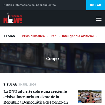
Noticias Internacionales Independientes
DONAR
TEMAS
Crisis climática
Irán
Inteligencia Artificial
Líb
Aborto
Congo
TITULAR
30 JUL. 2026
La
ONU
advierte sobre una creciente
crisis alimentaria en el este de la
República Democrática del Congo en