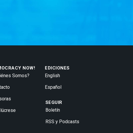
MOCRACY NOW!
EDICIONES
iénes Somos?
English
tacto
Español
soras
SEGUIR
Boletín
olúcrese
RSS y Podcasts