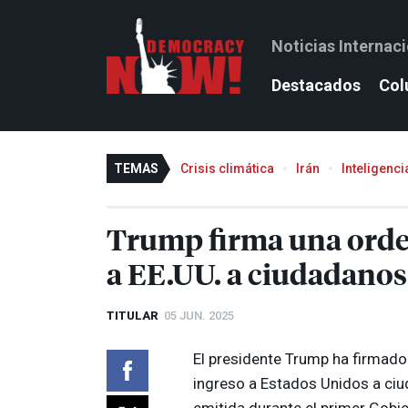
Noticias Internac
Destacados
Col
TEMAS
Crisis climática
Irán
Inteligencia
Trump firma una orden
a EE.UU. a ciudadanos
TITULAR
05 JUN. 2025
El presidente Trump ha firmado 
ingreso a Estados Unidos a ci
emitida durante el primer Gob