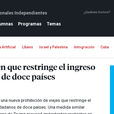
ionales Independientes
¿Quiénes Somos?
umnas
Programas
Temas
 Artificial
Líbano
Israel y Palestina
Inmigración
Cuba
 que restringe el ingreso
 de doce países
una nueva prohibición de viajes que restringe el
udadanos de doce países. Una medida similar
ierno de Trump provocó importantes protestas en