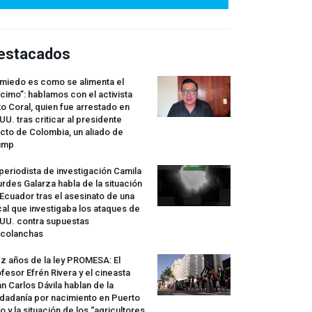
estacados
 miedo es como se alimenta el
cimo”: hablamos con el activista
o Coral, quien fue arrestado en
UU. tras criticar al presidente
cto de Colombia, un aliado de
ump
periodista de investigación Camila
rdes Galarza habla de la situación
Ecuador tras el asesinato de una
cal que investigaba los ataques de
.UU. contra supuestas
rcolanchas
z años de la ley
PROMESA
: El
fesor Efrén Rivera y el cineasta
n Carlos Dávila hablan de la
dadanía por nacimiento en Puerto
o y la situación de los “agricultores