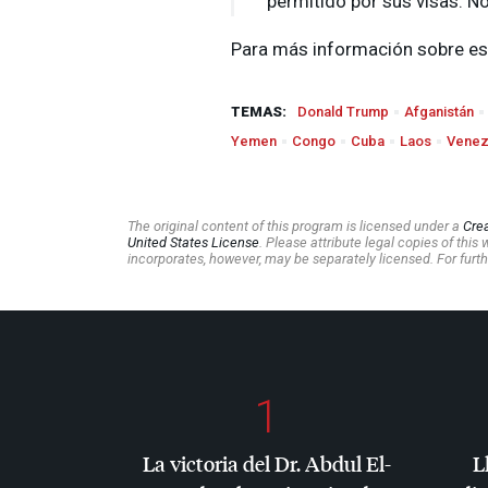
permitido por sus visas. N
Para más información sobre es
TEMAS:
Donald Trump
Afganistán
Yemen
Congo
Cuba
Laos
Venez
The original content of this program is licensed under a
Cre
United States License
. Please attribute legal copies of thi
incorporates, however, may be separately licensed. For furth
1
La victoria del Dr. Abdul El-
L