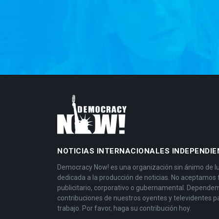
NOTICIAS INTERNACIONALES INDEPENDIE
Democracy Now! es una organización sin ánimo de l
dedicada a la producción de noticias. No aceptamos
publicitario, corporativo o gubernamental. Depende
contribuciones de nuestros oyentes y televidentes p
trabajo. Por favor, haga su contribución hoy.