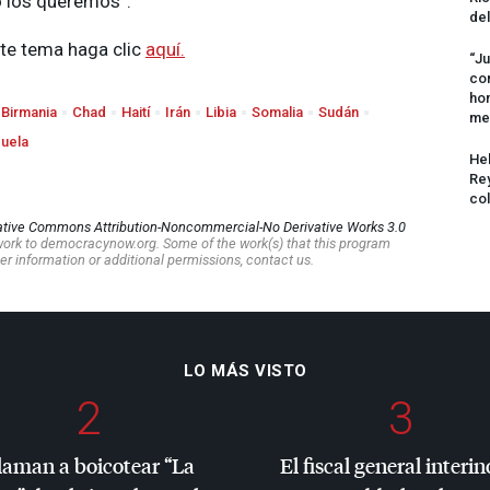
o los queremos”.
del
te tema haga clic
aquí.
“Ju
com
hom
Birmania
Chad
Haití
Irán
Libia
Somalia
Sudán
me
uela
Hel
Rey
col
ative Commons Attribution-Noncommercial-No Derivative Works 3.0
s work to democracynow.org. Some of the work(s) that this program
er information or additional permissions, contact us.
LO MÁS VISTO
2
3
laman a boicotear “La
El fiscal general interin