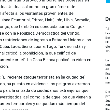
ados Unidos, así como un gran número de
 afecta a los visitantes provenientes de
D
nea Ecuatorial, Eritrea, Haití, Irán, Libia, Somalia,
 Congo, que también es conocida como Congo-
“El
rse con la República Democrática del Congo.
fas
Bet
 restricciones de ingreso a Estados Unidos a los
EE.
 Cuba, Laos, Sierra Leona, Togo, Turkmenistán y
ele
Tr
l criticó la prohibición, la que calificó de
ncamente cruel”. La Casa Blanca publicó un video en
La 
Lou
ción.
en 
fis
: “El reciente ataque terrorista en [la ciudad de]
EE
na
ado, ha puesto en evidencia los peligros extremos
o país la entrada de ciudadanos extranjeros que
Die
pro
vestigados, así como la de aquellos que vienen a
Jua
antes temporales y se quedan más tiempo del
ciu
Ric