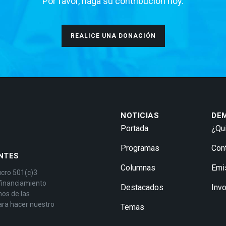
Por favor, haga su contribución hoy.
REALICE UNA DONACIÓN
NOTICIAS
DE
Portada
¿Qu
Programas
Con
NTES
Columnas
Emi
ucro 501(c)3
 financiamiento
Destacados
Inv
mos de las
ara hacer nuestro
Temas