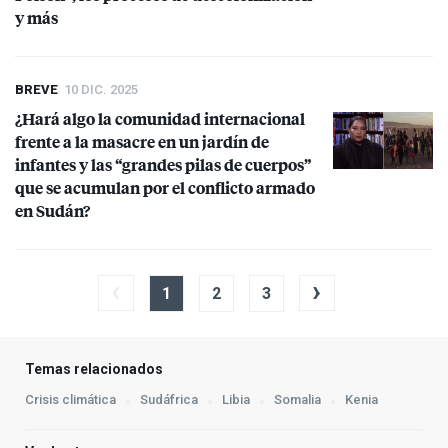
y más
BREVE
10 DIC. 2025
¿Hará algo la comunidad internacional
frente a la masacre en un jardín de
infantes y las “grandes pilas de cuerpos”
que se acumulan por el conflicto armado
en Sudán?
‹
›
1
2
3
Temas relacionados
Crisis climática
Sudáfrica
Libia
Somalia
Kenia