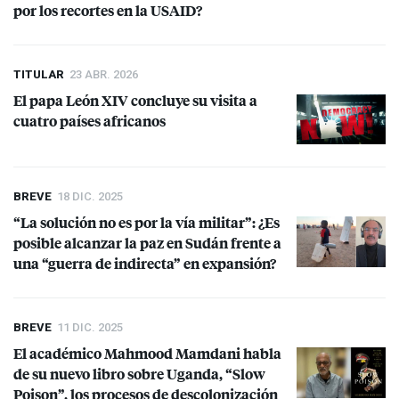
por los recortes en la
USAID
?
TITULAR
23 ABR. 2026
El papa León
XIV
concluye su visita a
cuatro países africanos
BREVE
18 DIC. 2025
“La solución no es por la vía militar”: ¿Es
posible alcanzar la paz en Sudán frente a
una “guerra de indirecta” en expansión?
BREVE
11 DIC. 2025
El académico Mahmood Mamdani habla
de su nuevo libro sobre Uganda, “Slow
Poison”, los procesos de descolonización