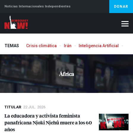
Noticias Internacionales Independientes
DONAR
TEMAS
Crisis climática
Irán
Inteligencia Artificial
Líb
África
TITULAR
22 JUL. 2026
La educadora y activista feminista
panafricana Njoki Njehû muere a los 60
años