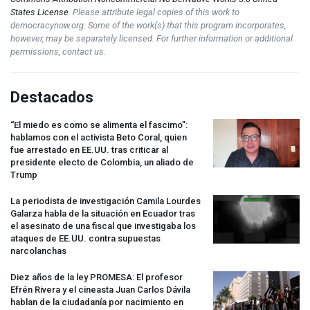
States License
. Please attribute legal copies of this work to
democracynow.org. Some of the work(s) that this program incorporates,
however, may be separately licensed. For further information or additional
permissions, contact us.
Destacados
“El miedo es como se alimenta el fascimo”:
hablamos con el activista Beto Coral, quien
fue arrestado en EE.UU. tras criticar al
presidente electo de Colombia, un aliado de
Trump
La periodista de investigación Camila Lourdes
Galarza habla de la situación en Ecuador tras
el asesinato de una fiscal que investigaba los
ataques de EE.UU. contra supuestas
narcolanchas
Diez años de la ley
PROMESA
: El profesor
Efrén Rivera y el cineasta Juan Carlos Dávila
hablan de la ciudadanía por nacimiento en