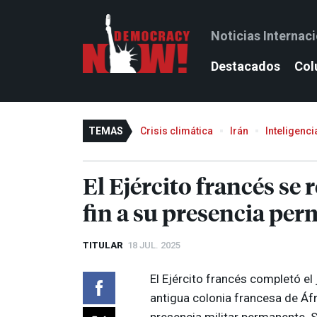
Noticias Internac
Destacados
Col
TEMAS
Crisis climática
Irán
Inteligencia
El Ejército francés se 
fin a su presencia pe
TITULAR
18 JUL. 2025
El Ejército francés completó el 
antigua colonia francesa de Áf
presencia militar permanente. 