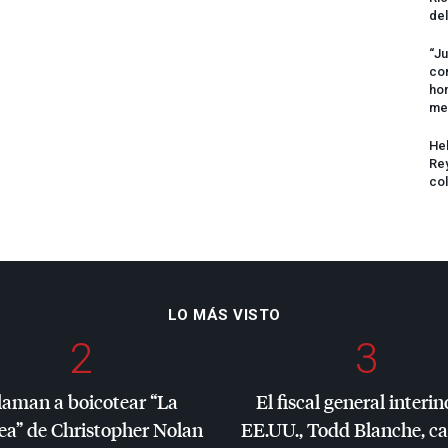
del
“Ju
com
hom
me
Hel
Rey
col
LO MÁS VISTO
2
3
laman a boicotear “La
El fiscal general interin
ea” de Christopher Nolan
EE.UU., Todd Blanche, c