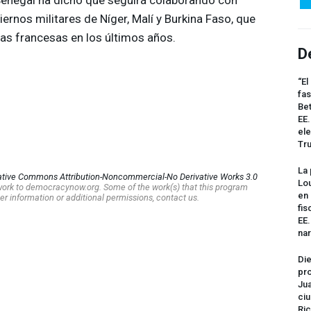
iernos militares de Níger, Malí y Burkina Faso, que
as francesas en los últimos años.
D
“El
fas
Bet
EE.
ele
Tr
La 
ative Commons Attribution-Noncommercial-No Derivative Works 3.0
Lou
s work to democracynow.org. Some of the work(s) that this program
en 
er information or additional permissions, contact us.
fis
EE
na
Die
pro
Jua
ciu
Ric