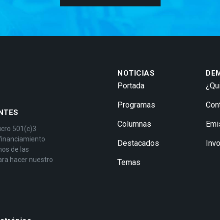
NOTICIAS
DE
Portada
¿Qu
Programas
Con
NTES
Columnas
Emi
ucro 501(c)3
 financiamiento
Destacados
Inv
mos de las
ara hacer nuestro
Temas