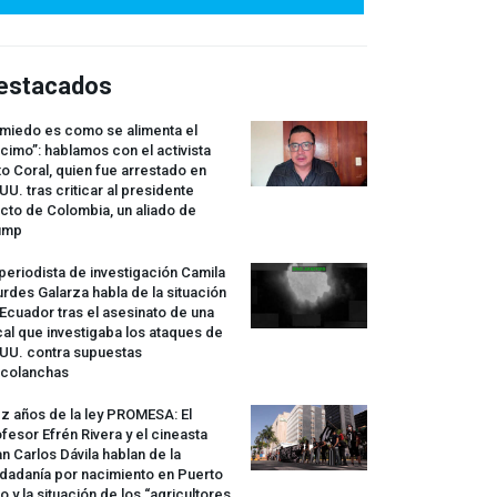
estacados
 miedo es como se alimenta el
cimo”: hablamos con el activista
o Coral, quien fue arrestado en
UU. tras criticar al presidente
cto de Colombia, un aliado de
ump
periodista de investigación Camila
rdes Galarza habla de la situación
Ecuador tras el asesinato de una
cal que investigaba los ataques de
.UU. contra supuestas
rcolanchas
z años de la ley
PROMESA
: El
fesor Efrén Rivera y el cineasta
n Carlos Dávila hablan de la
dadanía por nacimiento en Puerto
o y la situación de los “agricultores