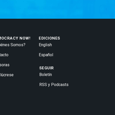
MOCRACY NOW!
EDICIONES
iénes Somos?
English
tacto
Español
soras
SEGUIR
Boletín
olúcrese
RSS y Podcasts