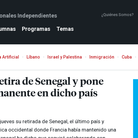
ionales Independientes
¿Quiénes Somos?
umnas
Programas
Temas
 Artificial
Líbano
Israel y Palestina
Inmigración
Cuba
retira de Senegal y pone
rmanente en dicho país
jueves su retirada de Senegal, el último país y
rica occidental donde Francia había mantenido una
Senegal ha dicho que seguirá colaborando con