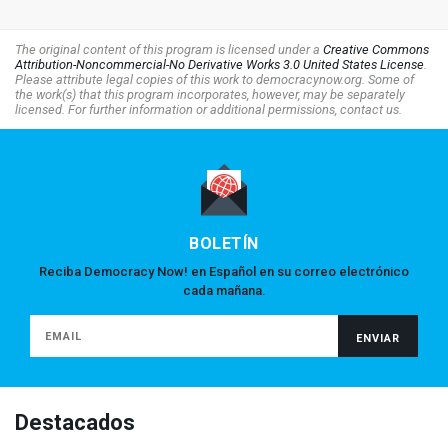
The original content of this program is licensed under a
Creative Commons
Attribution-Noncommercial-No Derivative Works 3.0 United States License
.
Please attribute legal copies of this work to democracynow.org. Some of
the work(s) that this program incorporates, however, may be separately
licensed. For further information or additional permissions, contact us.
BOLETÍN
Reciba Democracy Now! en Español en su correo electrónico
cada mañana.
Destacados