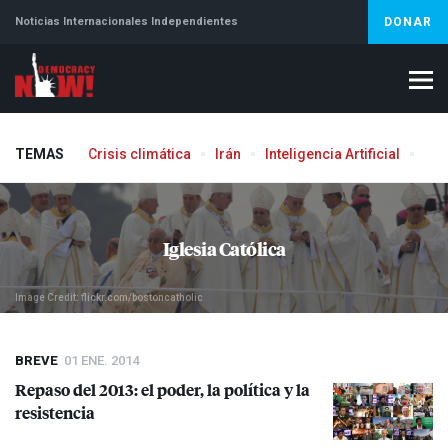
Noticias Internacionales Independientes
DONAR
TEMAS
Crisis climática
Irán
Inteligencia Artificial
Líb
Iglesia Católica
Image Credit: flickr.com/bostoncatholic
BREVE
01 ENE. 2014
Repaso del 2013: el poder, la política y la
resistencia