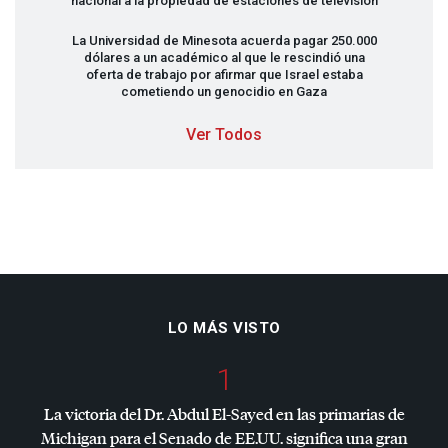
nacional a la propiedad de estaciones de televisión
La Universidad de Minesota acuerda pagar 250.000
dólares a un académico al que le rescindió una
oferta de trabajo por afirmar que Israel estaba
cometiendo un genocidio en Gaza
Ver Todos
LO MÁS VISTO
1
La victoria del Dr. Abdul El-Sayed en las primarias de
Michigan para el Senado de EE.UU. significa una gran