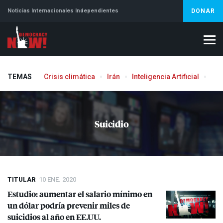
Noticias Internacionales Independientes
DONAR
TEMAS
Crisis climática
Irán
Inteligencia Artificial
Líb
Suicidio
TITULAR
10 ENE. 2020
Estudio: aumentar el salario mínimo en
un dólar podría prevenir miles de
suicidios al año en EE.UU.