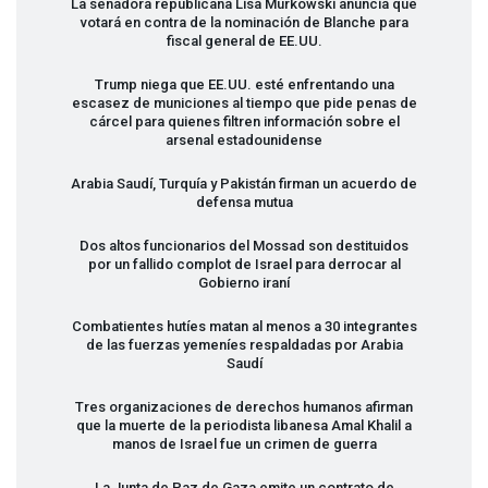
La senadora republicana Lisa Murkowski anuncia que
votará en contra de la nominación de Blanche para
fiscal general de EE.UU.
Trump niega que EE.UU. esté enfrentando una
escasez de municiones al tiempo que pide penas de
cárcel para quienes filtren información sobre el
arsenal estadounidense
Arabia Saudí, Turquía y Pakistán firman un acuerdo de
defensa mutua
Dos altos funcionarios del Mossad son destituidos
por un fallido complot de Israel para derrocar al
Gobierno iraní
Combatientes hutíes matan al menos a 30 integrantes
de las fuerzas yemeníes respaldadas por Arabia
Saudí
Tres organizaciones de derechos humanos afirman
que la muerte de la periodista libanesa Amal Khalil a
manos de Israel fue un crimen de guerra
La Junta de Paz de Gaza emite un contrato de