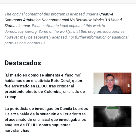
The original content of this program is licensed under a
Creative
Commons Attribution-Noncommercial-No Derivative Works 3.0 United
States License
. Please attribute legal copies of this work to
democracynow.org. Some of the work(s) that this program incorporates,
however, may be separately licensed. For further information or additional
permissions, contact us.
Destacados
“El miedo es como se alimenta el fascimo”:
hablamos con el activista Beto Coral, quien
fue arrestado en EE.UU. tras criticar al
presidente electo de Colombia, un aliado de
Trump
La periodista de investigación Camila Lourdes
Galarza habla de la situación en Ecuador tras
el asesinato de una fiscal que investigaba los
ataques de EE.UU. contra supuestas
narcolanchas