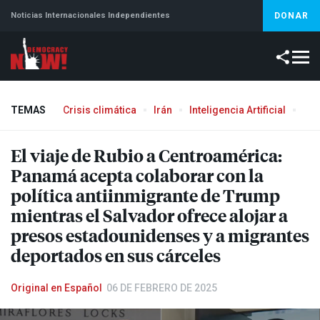
Noticias Internacionales Independientes
DONAR
TEMAS
Crisis climática
Irán
Inteligencia Artificial
Líb
El viaje de Rubio a Centroamérica:
Panamá acepta colaborar con la
política antiinmigrante de Trump
mientras el Salvador ofrece alojar a
presos estadounidenses y a migrantes
deportados en sus cárceles
Original en Español
06 DE FEBRERO DE 2025