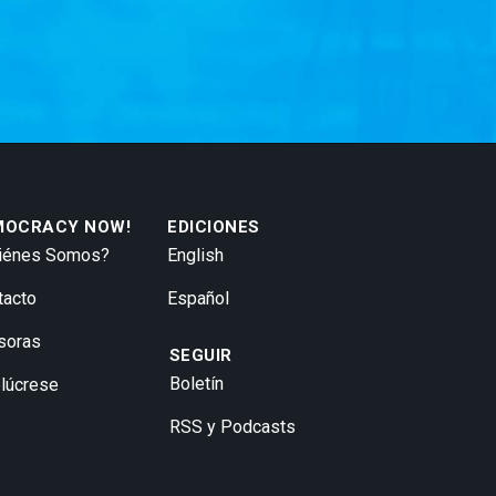
MOCRACY NOW!
EDICIONES
iénes Somos?
English
tacto
Español
soras
SEGUIR
Boletín
olúcrese
RSS y Podcasts