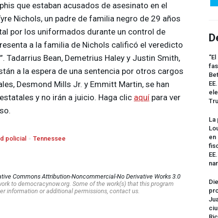
phis que estaban acusados de asesinato en el
yre Nichols, un padre de familia negro de 29 años
al por los uniformados durante un control de
D
resenta a la familia de Nichols calificó el veredicto
l”. Tadarrius Bean, Demetrius Haley y Justin Smith,
“El
fas
están a la espera de una sentencia por otros cargos
Bet
ales, Desmond Mills Jr. y Emmitt Martin, se han
EE.
ele
statales y no irán a juicio. Haga clic
aquí
para ver
Tr
so.
La 
Lou
en 
d policial
Tennessee
fis
EE
na
ative Commons Attribution-Noncommercial-No Derivative Works 3.0
Die
s work to democracynow.org. Some of the work(s) that this program
pro
er information or additional permissions, contact us.
Jua
ciu
Ric