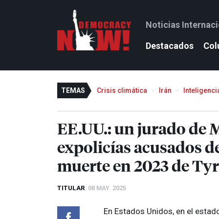
Noticias Internac
Destacados
Col
TEMAS
Crisis climática
Irán
Inteligencia
EE.UU.: un jurado de 
expolicías acusados de
muerte en 2023 de Tyr
TITULAR
08 MAY. 2025
En Estados Unidos, en el estado