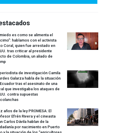
estacados
 miedo es como se alimenta el
cimo”: hablamos con el activista
o Coral, quien fue arrestado en
UU. tras criticar al presidente
cto de Colombia, un aliado de
ump
periodista de investigación Camila
rdes Galarza habla de la situación
Ecuador tras el asesinato de una
cal que investigaba los ataques de
.UU. contra supuestas
rcolanchas
z años de la ley
PROMESA
: El
fesor Efrén Rivera y el cineasta
n Carlos Dávila hablan de la
dadanía por nacimiento en Puerto
o y la situación de los “agricultores