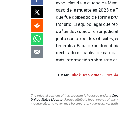
expolicías de la ciudad de Mem
caso de la muerte en 2023 de T
que fue golpeado de forma brut
tránsito. El equipo legal que rep
de “un devastador error judicia
junto con otros dos oficiales, 
federales. Esos otros dos ofici
declarado culpables de cargos e
más información sobre este ca
TEMAS:
Black Lives Matter
Brutalida
The original content of this program is licensed under a
Cre
United States License
. Please attribute legal copies of thi
incorporates, however, may be separately licensed. For furth