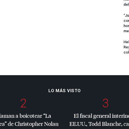
del
“Ju
com
hom
me
Hel
Rey
col
LO MÁS VISTO
2
3
laman a boicotear “La
El fiscal general interin
ea” de Christopher Nolan
EE.UU., Todd Blanche, c