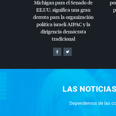
Michigan para el Senado de
por
EE.UU. significa una gran
p
derrota para la organización
política israelí
AIPAC
y la
dirigencia demócrata
tradicional
LAS NOTICIA
Dependemos de las con