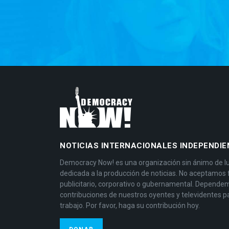
NOTICIAS INTERNACIONALES INDEPENDIE
Democracy Now! es una organización sin ánimo de l
dedicada a la producción de noticias. No aceptamos
publicitario, corporativo o gubernamental. Depende
contribuciones de nuestros oyentes y televidentes p
trabajo. Por favor, haga su contribución hoy.