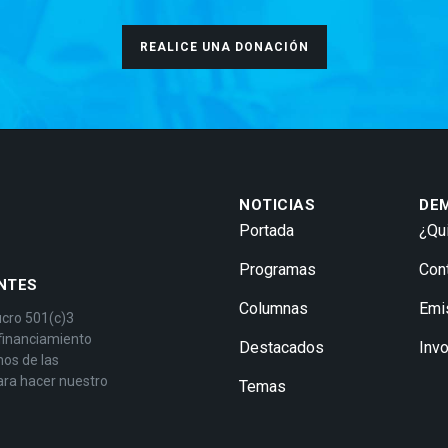
REALICE UNA DONACIÓN
NOTICIAS
DE
Portada
¿Qu
Programas
Con
NTES
Columnas
Emi
ucro 501(c)3
 financiamiento
Destacados
Inv
mos de las
ara hacer nuestro
Temas