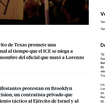
V
Te
Te
trito de Texas promete una
D
nal al tiempo que el
ICE
se niega a
“El
 nombre del oficial que mató a Lorenzo
fas
Bet
EE.
ele
Tr
La 
festantes protestan en Brooklyn
Lou
ision, un contratista privado que
en 
fis
nto táctico al Ejército de Israel y al
EE