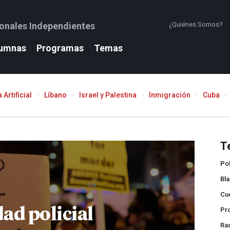
ionales Independientes
¿Quiénes Somos?
umnas
Programas
Temas
 Artificial
Líbano
Israel y Palestina
Inmigración
Cuba
T
Pol
Bla
Cue
ad policial
Pr
Ra