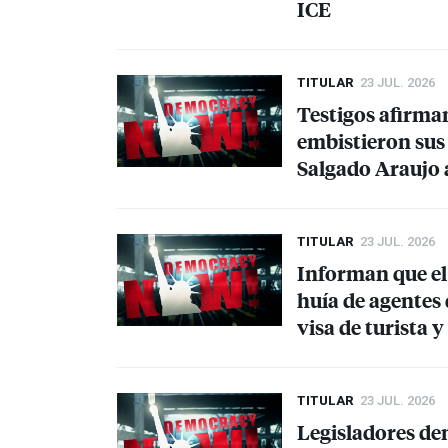
ICE
TITULAR
23 JUL. 2026
Testigos afirma
embistieron sus
Salgado Araujo 
TITULAR
23 JUL. 2026
Informan que el
huía de agentes
visa de turista 
TITULAR
23 JUL. 2026
Legisladores de