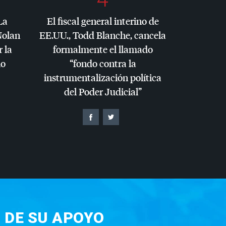
La
El fiscal general interino de
Nolan
EE.UU., Todd Blanche, cancela
r la
formalmente el llamado
io
“fondo contra la
instrumentalización política
del Poder Judicial”
 DE SU APOYO