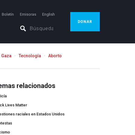
Boletín
Emisoras
English
DONAR
Gaza
Tecnología
Aborto
emas relacionados
icía
ck Lives Matter
stiones raciales en Estados Unidos
otestas
cismo