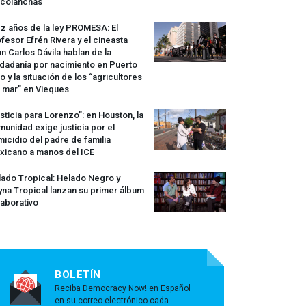
rcolanchas
z años de la ley
PROMESA
: El
fesor Efrén Rivera y el cineasta
n Carlos Dávila hablan de la
dadanía por nacimiento en Puerto
o y la situación de los “agricultores
 mar” en Vieques
sticia para Lorenzo”: en Houston, la
unidad exige justicia por el
icidio del padre de familia
xicano a manos del
ICE
ado Tropical: Helado Negro y
na Tropical lanzan su primer álbum
aborativo
BOLETÍN
Reciba Democracy Now! en Español
en su correo electrónico cada