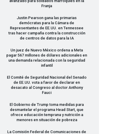
avanzado para soldados marroquíes en la
Franja
Justin Pearson gana las primarias
demócratas para la Cámara de
Representantes de EE.UU. en Tennessee
tras hacer campaña contra la construcción
de centros de datos para la IA
Un juez de Nuevo México ordena a Meta
pagar 567 millones de dólares adicionales en
una demanda relacionada con la seguridad
infantil
El Comité de Seguridad Nacional del Senado
de EE.UU. vota a favor de declarar en
desacato al Congreso al doctor Anthony
Fauci
El Gobierno de Trump toma medidas para
desmantelar el programa Head Start, que
ofrece educación temprana y nutrición a
menores en situación de pobreza
La Comisión Federal de Comunicaciones de