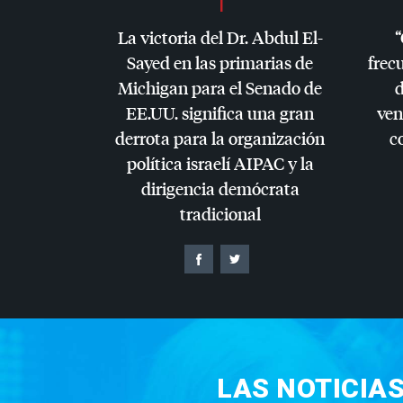
La victoria del Dr. Abdul El-
“
Sayed en las primarias de
frec
Michigan para el Senado de
d
EE.UU. significa una gran
ven
derrota para la organización
c
política israelí
AIPAC
y la
dirigencia demócrata
tradicional
LAS NOTICIA