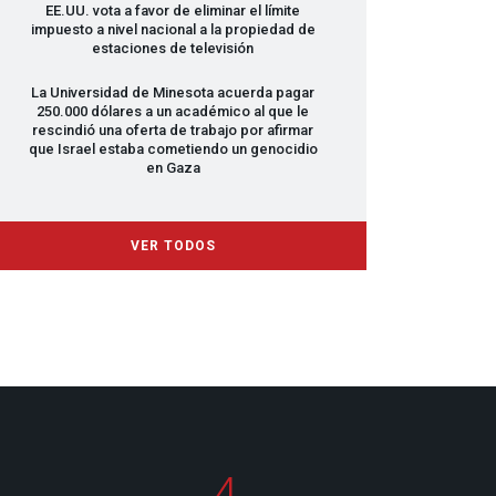
EE.UU. vota a favor de eliminar el límite
impuesto a nivel nacional a la propiedad de
estaciones de televisión
La Universidad de Minesota acuerda pagar
250.000 dólares a un académico al que le
rescindió una oferta de trabajo por afirmar
que Israel estaba cometiendo un genocidio
en Gaza
VER TODOS
4