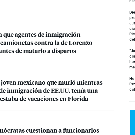
na
Die
pro
Jua
ciu
n que agentes de inmigración
Ric
del
 camionetas contra la de Lorenzo
antes de matarlo a disparos
“Ju
com
hom
me
Hel
 joven mexicano que murió mientras
Rey
 de inmigración de EE.UU. tenía una
col
y estaba de vacaciones en Florida
mócratas cuestionan a funcionarios