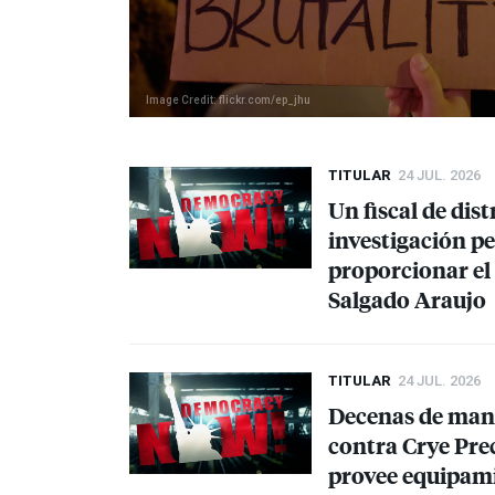
Image Credit: flickr.com/ep_jhu
TITULAR
24 JUL. 2026
Un fiscal de dis
investigación pe
proporcionar el
Salgado Araujo
TITULAR
24 JUL. 2026
Decenas de mani
contra Crye Prec
provee equipamie