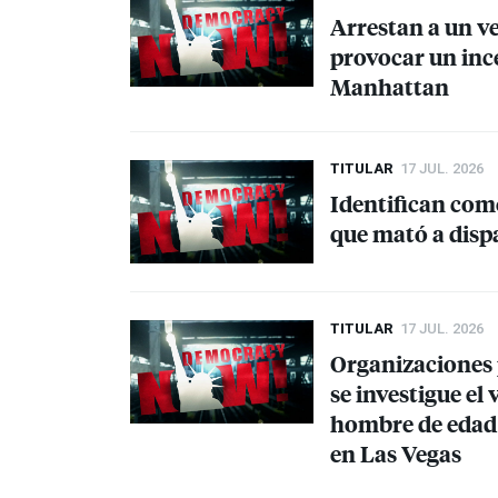
Arrestan a un ve
provocar un inc
Manhattan
TITULAR
17 JUL. 2026
Identifican como
que mató a disp
TITULAR
17 JUL. 2026
Organizaciones 
se investigue el
hombre de edad 
en Las Vegas