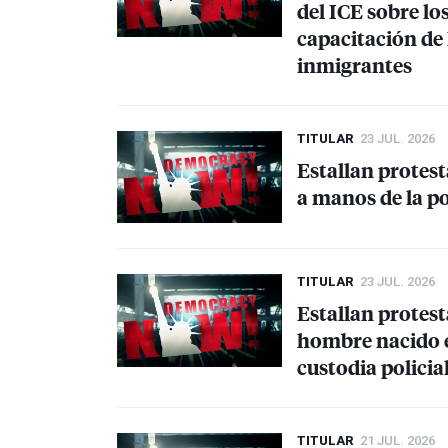
del
ICE
sobre los
capacitación de 
inmigrantes
TITULAR
23 JUL. 2026
Estallan protes
a manos de la p
TITULAR
23 JUL. 2026
Estallan protest
hombre nacido 
custodia policia
TITULAR
21 JUL. 2026