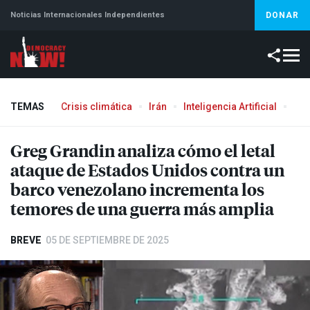
Noticias Internacionales Independientes
DONAR
TEMAS
Crisis climática
Irán
Inteligencia Artificial
Líb
Greg Grandin analiza cómo el letal
ataque de Estados Unidos contra un
barco venezolano incrementa los
temores de una guerra más amplia
BREVE
05 DE SEPTIEMBRE DE 2025