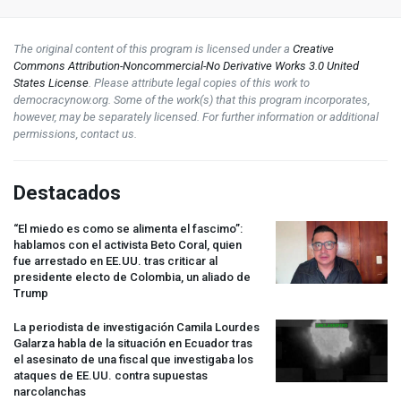
The original content of this program is licensed under a
Creative
Commons Attribution-Noncommercial-No Derivative Works 3.0 United
States License
. Please attribute legal copies of this work to
democracynow.org. Some of the work(s) that this program incorporates,
however, may be separately licensed. For further information or additional
permissions, contact us.
Destacados
“El miedo es como se alimenta el fascimo”:
hablamos con el activista Beto Coral, quien
fue arrestado en EE.UU. tras criticar al
presidente electo de Colombia, un aliado de
Trump
La periodista de investigación Camila Lourdes
Galarza habla de la situación en Ecuador tras
el asesinato de una fiscal que investigaba los
ataques de EE.UU. contra supuestas
narcolanchas