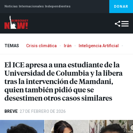
Noticias Internacionales Independientes
DONAR
TEMAS
Crisis climática
Irán
Inteligencia Artificial
Líb
El
ICE
apresa a una estudiante de la
Universidad de Columbia y la libera
tras la intervención de Mamdani,
quien también pidió que se
desestimen otros casos similares
BREVE
27 DE FEBRERO DE 2026