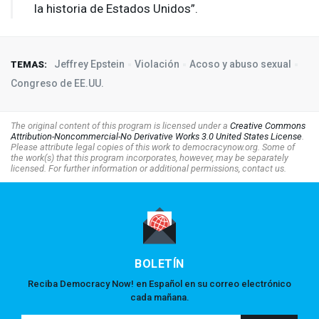
la historia de Estados Unidos”.
Jeffrey Epstein
Violación
Acoso y abuso sexual
TEMAS:
Congreso de EE.UU.
The original content of this program is licensed under a
Creative Commons
Attribution-Noncommercial-No Derivative Works 3.0 United States License
.
Please attribute legal copies of this work to democracynow.org. Some of
the work(s) that this program incorporates, however, may be separately
licensed. For further information or additional permissions, contact us.
BOLETÍN
Reciba Democracy Now! en Español en su correo electrónico
cada mañana.